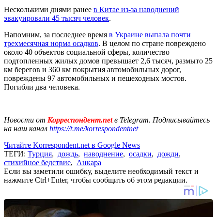
Несколькими днями ранее
в Китае из-за наводнений
эвакуировали 45 тысяч человек
.
Напомним, за последнее время
в Украине выпала почти
трехмесячная норма осадков
. В целом по стране повреждено
около 40 объектов социальной сферы, количество
подтопленных жилых домов превышает 2,6 тысяч, размыто 25
км берегов и 360 км покрытия автомобильных дорог,
повреждены 97 автомобильных и пешеходных мостов.
Погибли два человека.
Новости от
Корреспондент.net
в Telegram. Подписывайтесь
на наш канал
https://t.me/korrespondentnet
Читайте Korrespondent.net в Google News
ТЕГИ:
Турция
,
дождь
,
наводнение
,
осадки
,
дожди
,
стихийное бедствие
,
Анкара
Если вы заметили ошибку, выделите необходимый текст и
нажмите Ctrl+Enter, чтобы сообщить об этом редакции.