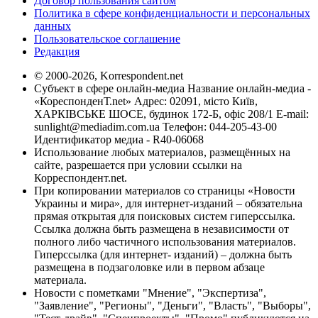
Договор пользования сайтом
Политика в сфере конфиденциальности и персональных
данных
Пользовательское соглашение
Редакция
© 2000-2026, Korrespondent.net
Субъект в сфере онлайн-медиа Название онлайн-медиа -
«КореспонденТ.net» Адрес: 02091, місто Київ,
ХАРКІВСЬКЕ ШОСЕ, будинок 172-Б, офіс 208/1 E-mail:
sunlight@mediadim.com.ua
Телефон: 044-205-43-00
Идентификатор медиа - R40-06068
Использование любых материалов, размещённых на
сайте, разрешается при условии ссылки на
Корреспондент.net.
При копировании материалов со страницы «Новости
Украины и мира», для интернет-изданий – обязательна
прямая открытая для поисковых систем гиперссылка.
Ссылка должна быть размещена в независимости от
полного либо частичного использования материалов.
Гиперссылка (для интернет- изданий) – должна быть
размещена в подзаголовке или в первом абзаце
материала.
Новости с пометками "Мнение", "Экспертиза",
"Заявление", "Регионы", "Деньги", "Власть", "Выборы",