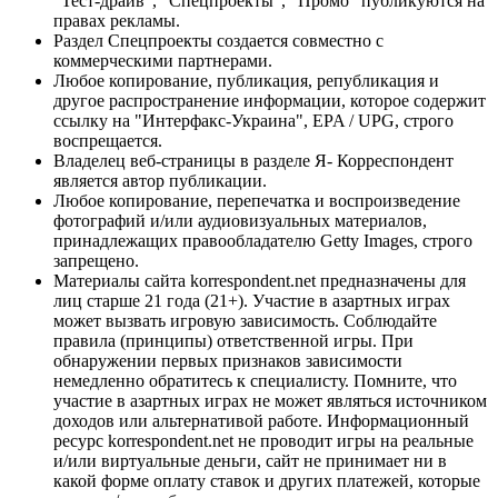
"Тест-драйв", "Спецпроекты", "Промо" публикуются на
правах рекламы.
Раздел Спецпроекты создается совместно с
коммерческими партнерами.
Любое копирование, публикация, републикация и
другое распространение информации, которое содержит
ссылку на "Интерфакс-Украина", EPA / UPG, строго
воспрещается.
Владелец веб-страницы в разделе Я- Корреспондент
является автор публикации.
Любое копирование, перепечатка и воспроизведение
фотографий и/или аудиовизуальных материалов,
принадлежащих правообладателю Getty Images, строго
запрещено.
Материалы сайта korrespondent.net предназначены для
лиц старше 21 года (21+). Участие в азартных играх
может вызвать игровую зависимость. Соблюдайте
правила (принципы) ответственной игры. При
обнаружении первых признаков зависимости
немедленно обратитесь к специалисту. Помните, что
участие в азартных играх не может являться источником
доходов или альтернативой работе. Информационный
ресурс korrespondent.net не проводит игры на реальные
и/или виртуальные деньги, сайт не принимает ни в
какой форме оплату ставок и других платежей, которые