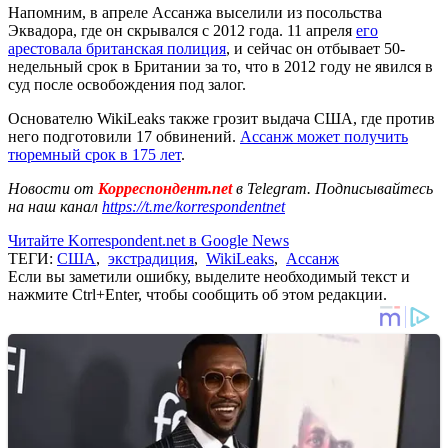
Напомним, в апреле Ассанжа выселили из посольства
Эквадора, где он скрывался с 2012 года. 11 апреля
его
арестовала британская полиция
, и сейчас он отбывает 50-
недельный срок в Британии за то, что в 2012 году не явился в
суд после освобождения под залог.
Основателю WikiLeaks также грозит выдача США, где против
него подготовили 17 обвинений.
Ассанж может получить
тюремный срок в 175 лет
.
Новости от
Корреспондент.net
в Telegram. Подписывайтесь
на наш канал
https://t.me/korrespondentnet
Читайте Korrespondent.net в Google News
ТЕГИ:
США
,
экстрадиция
,
WikiLeaks
,
Ассанж
Если вы заметили ошибку, выделите необходимый текст и
нажмите Ctrl+Enter, чтобы сообщить об этом редакции.