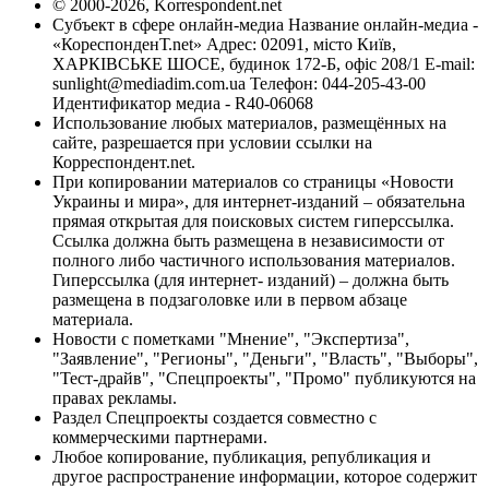
© 2000-2026, Korrespondent.net
Субъект в сфере онлайн-медиа Название онлайн-медиа -
«КореспонденТ.net» Адрес: 02091, місто Київ,
ХАРКІВСЬКЕ ШОСЕ, будинок 172-Б, офіс 208/1 E-mail:
sunlight@mediadim.com.ua
Телефон: 044-205-43-00
Идентификатор медиа - R40-06068
Использование любых материалов, размещённых на
сайте, разрешается при условии ссылки на
Корреспондент.net.
При копировании материалов со страницы «Новости
Украины и мира», для интернет-изданий – обязательна
прямая открытая для поисковых систем гиперссылка.
Ссылка должна быть размещена в независимости от
полного либо частичного использования материалов.
Гиперссылка (для интернет- изданий) – должна быть
размещена в подзаголовке или в первом абзаце
материала.
Новости с пометками "Мнение", "Экспертиза",
"Заявление", "Регионы", "Деньги", "Власть", "Выборы",
"Тест-драйв", "Спецпроекты", "Промо" публикуются на
правах рекламы.
Раздел Спецпроекты создается совместно с
коммерческими партнерами.
Любое копирование, публикация, републикация и
другое распространение информации, которое содержит