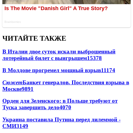
ЧИТАЙТЕ ТАКЖЕ
В Италии двое суток искали выброшенный
лотерейный билет с выигрышем
15378
В Молдове прогремел мощный взрыв
11174
Сюжет
Банкет генералов. Последствия взрыва в
Москве
9891
Орден для Зеленского: в Польше требуют от
Туска завершить дело
4070
Украина поставила Путина перед дилеммой -
СМИ
3149