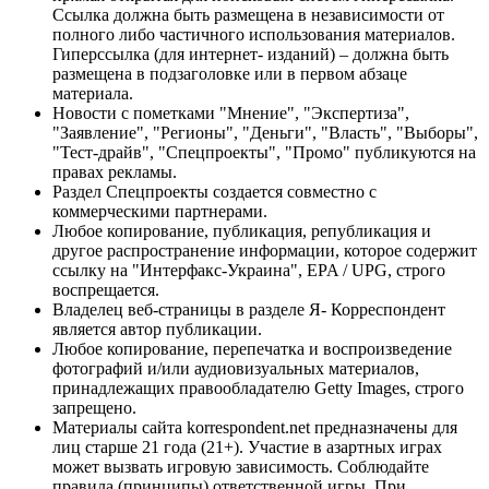
Ссылка должна быть размещена в независимости от
полного либо частичного использования материалов.
Гиперссылка (для интернет- изданий) – должна быть
размещена в подзаголовке или в первом абзаце
материала.
Новости с пометками "Мнение", "Экспертиза",
"Заявление", "Регионы", "Деньги", "Власть", "Выборы",
"Тест-драйв", "Спецпроекты", "Промо" публикуются на
правах рекламы.
Раздел Спецпроекты создается совместно с
коммерческими партнерами.
Любое копирование, публикация, републикация и
другое распространение информации, которое содержит
ссылку на "Интерфакс-Украина", EPA / UPG, строго
воспрещается.
Владелец веб-страницы в разделе Я- Корреспондент
является автор публикации.
Любое копирование, перепечатка и воспроизведение
фотографий и/или аудиовизуальных материалов,
принадлежащих правообладателю Getty Images, строго
запрещено.
Материалы сайта korrespondent.net предназначены для
лиц старше 21 года (21+). Участие в азартных играх
может вызвать игровую зависимость. Соблюдайте
правила (принципы) ответственной игры. При