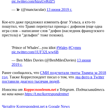
pic.twitter.com/hizuUeRdZ5
— 💫 (@manctacular)
13 июня 2019 г.
Кое-кто даже предложил изменить флаг Уэльса, а кто-то
пошутил, что Трамп перепутал принца с дофином (еще одна
игра слов – написание слов "дофин (наследник французского
престола) и "дельфин" тоже похожи).
'Prince of Whales'...you idiot
#Wales
#Cymru
pic.twitter.com/1UF32Lww6B
— Ben Miles Davies (@BenMilesDavies)
13 июня
2019 г.
Ранее сообщалось, что
СМИ подсчитали твиты Трампа за 2018
год
. Также Корреспондент писал о том, что
два фото в Twitter
поставили диагноз тысячам людей
.
Новости от
Корреспондент.net
в Telegram. Подписывайтесь
на наш канал
https://t.me/korrespondentnet
Читайте Korrespondent.net в Google News