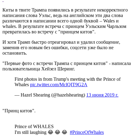
Киты в твите Трампа появились в результате некорректного
написания слова Уэльс, ведь на английском эти два слова
различаются в написании всего одной буквой – Wales и
whales. В результате встреча с принцем Уэльским Чарльзом
превратилась во встречу с "принцем китов".
И хотя Трамп быстро отреагировал и удалил сообщение,
заменив его новым без ошибки, соцсети уже было не
остановить.
"Первые фото с встречи Трампа с принцем китов" - написала
пользовательница Хейзел Шеринг.
First photos in from Trump's meeting with the Prince of
Whales
pic.twitter.com/MclQIT9G2A
— Hazel Shearing (@hazelshearing)
13 июня 2019 г.
"Принц китов".
Prince of WHALES
I'm still laughing 😂 😂 😂
#PrinceOfWhales