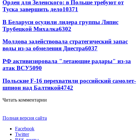
Орден для Зеленского: в Польше требуют от
Туска завершить дело
10371
В Беларуси осудили лидера группы Ляпис
Трубецкой Михалка
6302
Молдова задействовала стратегический запас
воды из-за обмеления Днестра
6037
РФ активизировала "летающие радары" из-за
атак ВСУ
5090
Польские F-16 перехватили российский самолет-
шпион над Балтикой
4742
Читать комментарии
Полная версия сайта
Facebook
Twitter
RSS-ленты