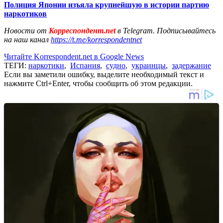
Полиция Японии изъяла крупнейшую в истории партию
наркотиков
Новости от
Корреспондент.net
в Telegram. Подписывайтесь
на наш канал
https://t.me/korrespondentnet
Читайте Korrespondent.net в Google News
ТЕГИ:
наркотики
,
Испания
,
судно
,
украинцы
,
задержание
Если вы заметили ошибку, выделите необходимый текст и
нажмите Ctrl+Enter, чтобы сообщить об этом редакции.