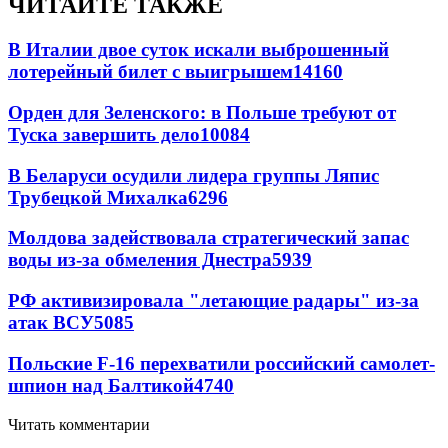
ЧИТАЙТЕ ТАКЖЕ
В Италии двое суток искали выброшенный
лотерейный билет с выигрышем
14160
Орден для Зеленского: в Польше требуют от
Туска завершить дело
10084
В Беларуси осудили лидера группы Ляпис
Трубецкой Михалка
6296
Молдова задействовала стратегический запас
воды из-за обмеления Днестра
5939
РФ активизировала "летающие радары" из-за
атак ВСУ
5085
Польские F-16 перехватили российский самолет-
шпион над Балтикой
4740
Читать комментарии