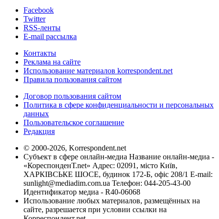
Facebook
Twitter
RSS-ленты
E-mail рассылка
Контакты
Реклама на сайте
Использование материалов korrespondent.net
Правила пользования сайтом
Договор пользования сайтом
Политика в сфере конфиденциальности и персональных
данных
Пользовательское соглашение
Редакция
© 2000-2026, Korrespondent.net
Субъект в сфере онлайн-медиа Название онлайн-медиа -
«КореспонденТ.net» Адрес: 02091, місто Київ,
ХАРКІВСЬКЕ ШОСЕ, будинок 172-Б, офіс 208/1 E-mail:
sunlight@mediadim.com.ua
Телефон: 044-205-43-00
Идентификатор медиа - R40-06068
Использование любых материалов, размещённых на
сайте, разрешается при условии ссылки на
Корреспондент.net.