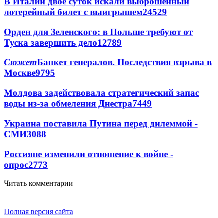
В Италии двое суток искали выброшенный
лотерейный билет с выигрышем
24529
Орден для Зеленского: в Польше требуют от
Туска завершить дело
12789
Сюжет
Банкет генералов. Последствия взрыва в
Москве
9795
Молдова задействовала стратегический запас
воды из-за обмеления Днестра
7449
Украина поставила Путина перед дилеммой -
СМИ
3088
Россияне изменили отношение к войне -
опрос
2773
Читать комментарии
Полная версия сайта