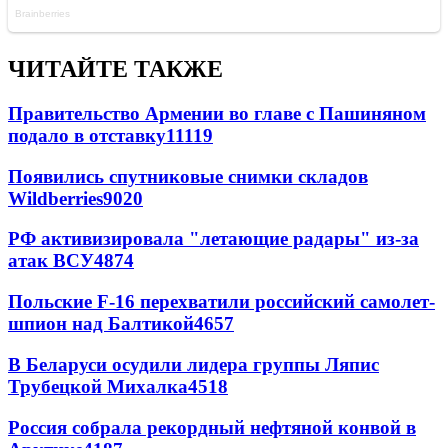
ЧИТАЙТЕ ТАКЖЕ
Правительство Армении во главе с Пашиняном
подало в отставку
11119
Появились спутниковые снимки складов
Wildberries
9020
РФ активизировала "летающие радары" из-за
атак ВСУ
4874
Польские F-16 перехватили российский самолет-
шпион над Балтикой
4657
В Беларуси осудили лидера группы Ляпис
Трубецкой Михалка
4518
Россия собрала рекордный нефтяной конвой в