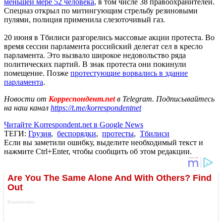
меньшей мере 52 человека
, в том числе 38 правоохранителей.
Спецназ открыл по митингующим стрельбу резиновыми
пулями, полиция применила слезоточивый газ.
20 июня в Тбилиси разгорелись массовые акции протеста. Во
время сессии парламента российский делегат сел в кресло
парламента. Это вызвало широкое недовольство ряда
политических партий. В знак протеста они покинули
помещение. Позже
протестующие ворвались в здание
парламента
.
Новости от
Корреспондент.net
в Telegram. Подписывайтесь
на наш канал
https://t.me/korrespondentnet
Читайте Korrespondent.net в Google News
ТЕГИ:
Грузия
,
беспорядки
,
протесты
,
Тбилиси
Если вы заметили ошибку, выделите необходимый текст и
нажмите Ctrl+Enter, чтобы сообщить об этом редакции.