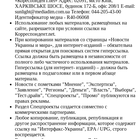
«КореспонденТ.net» Адрес: 02091, місто Київ,
ХАРКІВСЬКЕ ШОСЕ, будинок 172-Б, офіс 208/1 E-mail:
sunlight@mediadim.com.ua
Телефон: 044-205-43-00
Идентификатор медиа - R40-06068
Использование любых материалов, размещённых на
сайте, разрешается при условии ссылки на
Корреспондент.net.
При копировании материалов со страницы «Новости
Украины и мира», для интернет-изданий – обязательна
прямая открытая для поисковых систем гиперссылка.
Ссылка должна быть размещена в независимости от
полного либо частичного использования материалов.
Гиперссылка (для интернет- изданий) – должна быть
размещена в подзаголовке или в первом абзаце
материала.
Новости с пометками "Мнение", "Экспертиза",
"Заявление", "Регионы", "Деньги", "Власть", "Выборы",
"Тест-драйв", "Спецпроекты", "Промо" публикуются на
правах рекламы.
Раздел Спецпроекты создается совместно с
коммерческими партнерами.
Любое копирование, публикация, републикация и
другое распространение информации, которое содержит
ссылку на "Интерфакс-Украина", EPA / UPG, строго
воспрещается.