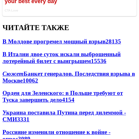
ЧИТАЙТЕ ТАКЖЕ
В Молдове прогремел мощный взрыв
28135
В Италии двое суток искали выброшенный
лотерейный билет с выигрышем
15536
Сюжет
Банкет генералов. Последствия взрыва в
Москве
10062
Орден для Зеленского: в Польше требуют от
Туска завершить дело
4154
Украина поставила Путина перед дилеммой -
СМИ
3331
Россияне изменили отношение к войне -
опрос
3089