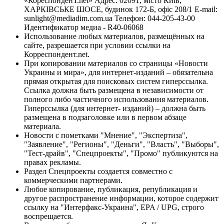
«КореспонденТ.net» Адрес: 02091, місто Київ,
ХАРКІВСЬКЕ ШОСЕ, будинок 172-Б, офіс 208/1 E-mail:
sunlight@mediadim.com.ua
Телефон: 044-205-43-00
Идентификатор медиа - R40-06068
Использование любых материалов, размещённых на
сайте, разрешается при условии ссылки на
Корреспондент.net.
При копировании материалов со страницы «Новости
Украины и мира», для интернет-изданий – обязательна
прямая открытая для поисковых систем гиперссылка.
Ссылка должна быть размещена в независимости от
полного либо частичного использования материалов.
Гиперссылка (для интернет- изданий) – должна быть
размещена в подзаголовке или в первом абзаце
материала.
Новости с пометками "Мнение", "Экспертиза",
"Заявление", "Регионы", "Деньги", "Власть", "Выборы",
"Тест-драйв", "Спецпроекты", "Промо" публикуются на
правах рекламы.
Раздел Спецпроекты создается совместно с
коммерческими партнерами.
Любое копирование, публикация, републикация и
другое распространение информации, которое содержит
ссылку на "Интерфакс-Украина", EPA / UPG, строго
воспрещается.