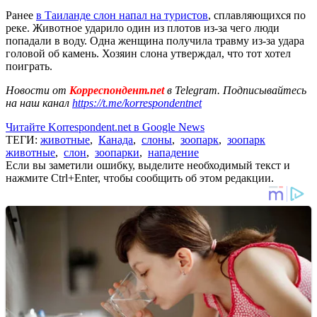
Ранее
в Таиланде слон напал на туристов
, сплавляющихся по
реке. Животное ударило один из плотов из-за чего люди
попадали в воду. Одна женщина получила травму из-за удара
головой об камень. Хозяин слона утверждал, что тот хотел
поиграть.
Новости от
Корреспондент.net
в Telegram. Подписывайтесь
на наш канал
https://t.me/korrespondentnet
Читайте Korrespondent.net в Google News
ТЕГИ:
животные
,
Канада
,
слоны
,
зоопарк
,
зоопарк
животные
,
слон
,
зоопарки
,
нападение
Если вы заметили ошибку, выделите необходимый текст и
нажмите Ctrl+Enter, чтобы сообщить об этом редакции.