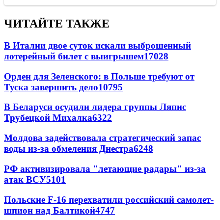
ЧИТАЙТЕ ТАКЖЕ
В Италии двое суток искали выброшенный
лотерейный билет с выигрышем
17028
Орден для Зеленского: в Польше требуют от
Туска завершить дело
10795
В Беларуси осудили лидера группы Ляпис
Трубецкой Михалка
6322
Молдова задействовала стратегический запас
воды из-за обмеления Днестра
6248
РФ активизировала "летающие радары" из-за
атак ВСУ
5101
Польские F-16 перехватили российский самолет-
шпион над Балтикой
4747