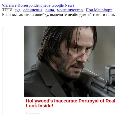
Читайте Korrespondent.net в Google News
ТЕГИ:
суд
,
обвинения
,
вина
,
мошеничество
,
Пол Манафорт
Если вы заметили ошибку, выделите необходимый текст и нажми