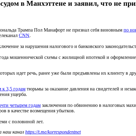
судом в Манхэттене и заявил, что не пр
ональда Трампа Пол Манафорт не признал себя виновным
по но
телеканал
CNN
.
лючение за нарушения налогового и банковского законодательств
е года мошеннической схемы с жилищной ипотекой и оформление
оторых идет речь, ранее уже были предъявлены их клиенту в др
 к 3,5 годам
тюрьмы за оказание давления на свидетелей и неза
ения ущерба.
очти четырем годам
заключения по обвинению в налоговых махи
ров в качестве возмещения убытков.
ми с половиной лет.
а наш канал
https://t.me/korrespondentnet