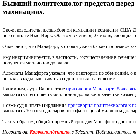
Бывший политтехнолог предстал перед 
махинациях.
Экс-руководитель предвыборной кампании президента США Д
него в штате Нью-Йорк. Об этом в четверг, 27 июня, сообщил 
Отмечается, что Манафорт, который уже отбывает тюремное зак
Ему инкриминируется, в частности, "осуществление в течени
получения миллионов долларов".
Адвокаты Манафорта указали, что некоторые из обвинений, о к
нельзя дважды наказывать за одно и то же нарушение.
Напомним, суд в Вашингтоне
приговорил Манафорта более чем
выплатить почти шесть миллионов долларов в качестве возмещ
Позже суд в штате Вирджиния
приговорил политтехнолога к п
выплатить 50 тысяч долларов штрафа и еще 24 миллиона долла
Таким образом, общий тюремный срок для Манафорта достиг се
Новости от
Корреспондент.net
в Telegram. Подписывайтесь н