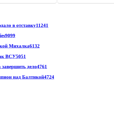
дало в отставку
11241
ies
9099
цкой Михалка
6132
так ВСУ
5051
а завершить дело
4761
шпион над Балтикой
4724