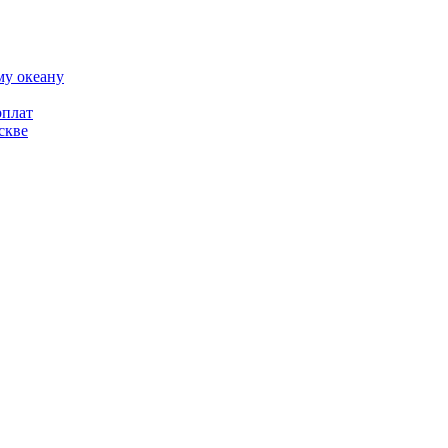
му океану
рплат
скве