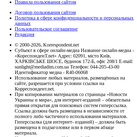
Правила пользования сайтом
Договор пользования сайтом
Политика в сфере конфиденциальности и персональных
данных
Пользовательское соглашение
Редакция
© 2000-2026, Korrespondent.net
Субъект в сфере онлайн-медиа Название онлайн-медиа -
«КореспонденТ.net» Адрес: 02091, місто Київ,
ХАРКІВСЬКЕ ШОСЕ, будинок 172-Б, офіс 208/1 E-mail:
sunlight@mediadim.com.ua
Телефон: 044-205-43-00
Идентификатор медиа - R40-06068
Использование любых материалов, размещённых на
сайте, разрешается при условии ссылки на
Корреспондент.net.
При копировании материалов со страницы «Новости
Украины и мира», для интернет-изданий – обязательна
прямая открытая для поисковых систем гиперссылка.
Ссылка должна быть размещена в независимости от
полного либо частичного использования материалов.
Гиперссылка (для интернет- изданий) – должна быть
размещена в подзаголовке или в первом абзаце
материала.