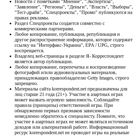
Новости с пометками "Мнение", "Экспертиза",
"Заявление", "Регионы", "Деньги", "Власть", "Выборы",
"Тест-драйв", "Спецпроекты", "Промо" публикуются на
правах рекламы.
Раздел Спецпроекты создается совместно с
коммерческими партнерами.
Любое копирование, публикация, републикация и
другое распространение информации, которое содержит
ссылку на "Интерфакс-Украина", EPA / UPG, строго
воспрещается.
Владелец веб-страницы в разделе Я- Корреспондент
является автор публикации.
Любое копирование, перепечатка и воспроизведение
фотографий и/или аудиовизуальных материалов,
принадлежащих правообладателю Getty Images, строго
запрещено.
Материалы сайта korrespondent.net предназначены для
лиц старше 21 года (21+). Участие в азартных играх
может вызвать игровую зависимость. Соблюдайте
правила (принципы) ответственной игры. При
обнаружении первых признаков зависимости
немедленно обратитесь к специалисту. Помните, что
участие в азартных играх не может являться источником
доходов или альтернативой работе. Информационный
ресурс korrespondent.net не проводит игры на реальные