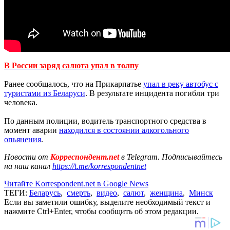
В России заряд салюта упал в толпу
Ранее сообщалось, что на Прикарпатье
упал в реку автобус с
туристами из Беларуси
. В результате инцидента погибли три
человека.
По данным полиции, водитель транспортного средства в
момент аварии
находился в состоянии алкогольного
опьянения
.
Новости от
Корреспондент.net
в Telegram. Подписывайтесь
на наш канал
https://t.me/korrespondentnet
Читайте Korrespondent.net в Google News
ТЕГИ:
Беларусь
,
смерть
,
видео
,
салют
,
женщина
,
Минск
Если вы заметили ошибку, выделите необходимый текст и
нажмите Ctrl+Enter, чтобы сообщить об этом редакции.