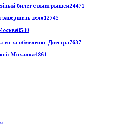
рейный билет с выигрышем
24471
а завершить дело
12745
Москве
8580
ы из-за обмеления Днестра
7637
цкой Михалка
4861