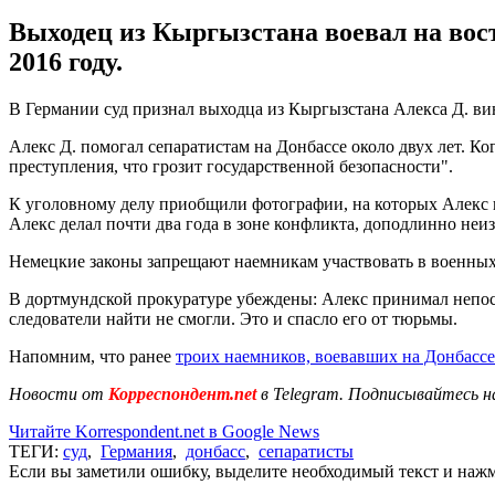
Выходец из Кыргызстана воевал на вост
2016 году.
В Германии суд признал выходца из Кыргызстана Алекса Д. ви
Алекс Д. помогал сепаратистам на Донбассе около двух лет. Ко
преступления, что грозит государственной безопасности".
К уголовному делу приобщили фотографии, на которых Алекс п
Алекс делал почти два года в зоне конфликта, доподлинно неиз
Немецкие законы запрещают наемникам участвовать в военных 
В дортмундской прокуратуре убеждены: Алекс принимал непосре
следователи найти не смогли. Это и спасло его от тюрьмы.
Напомним, что ранее
троих наемников, воевавших на Донбассе
Новости от
Корреспондент.net
в Telegram. Подписывайтесь н
Читайте Korrespondent.net в Google News
ТЕГИ:
суд
,
Германия
,
донбасс
,
сепаратисты
Если вы заметили ошибку, выделите необходимый текст и нажми