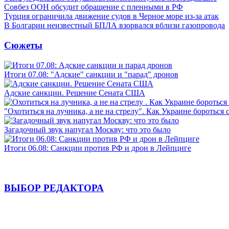
Совбез ООН обсудит обращение с пленными в РФ
Турция ограничила движение судов в Черное море из-за атак
В Болгарии неизвестный БПЛА взорвался вблизи газопровода
Сюжеты
Итоги 07.08: "Адские" санкции и "парад" дронов
Адские санкции. Решение Сената США
"Охотиться на лучника, а не на стрелу". Как Украине бороться 
Загадочный звук напугал Москву: что это было
Итоги 06.08: Санкции против РФ и дрон в Лейпциге
ВЫБОР РЕДАКТОРА