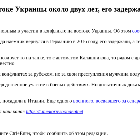
оке Украины около двух лет, его задержа
новным в участии в конфликте на востоке Украины. Об этом
соо
гда наемник вернулся в Германию в 2016 году, его задержали, а 
озирует то на танке, то с автоматом Калашникова, то рядом с 
вестно.
конфликтах за рубежом, но за свои преступления мужчина получ
дственное участие в боевых действиях. Но достаточных доказат
, посадили в Италии. Еще одного
военного, воевавшего за сепар
а наш канал
https://t.me/korrespondentnet
те Ctrl+Enter, чтобы сообщить об этом редакции.