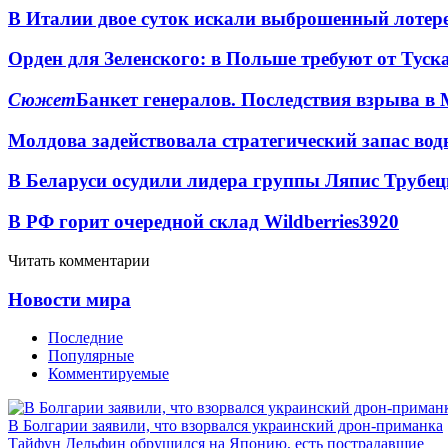
В Италии двое суток искали выброшенный лоте
Орден для Зеленского: в Польше требуют от Туск
Сюжет
Банкет генералов. Последствия взрыва в 
Молдова задействовала стратегический запас вод
В Беларуси осудили лидера группы Ляпис Трубе
В РФ горит очередной склад Wildberries
3920
Читать комментарии
Новости мира
Последние
Популярные
Комментируемые
В Болгарии заявили, что взорвался украинский дрон-приманка
Тайфун Дельфин обрушился на Японию, есть пострадавшие