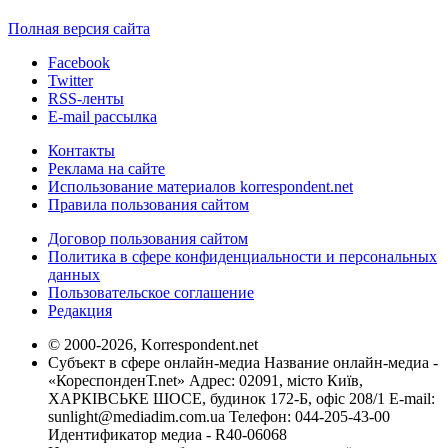
Полная версия сайта
Facebook
Twitter
RSS-ленты
E-mail рассылка
Контакты
Реклама на сайте
Использование материалов korrespondent.net
Правила пользования сайтом
Договор пользования сайтом
Политика в сфере конфиденциальности и персональных
данных
Пользовательское соглашение
Редакция
© 2000-2026, Korrespondent.net
Субъект в сфере онлайн-медиа Название онлайн-медиа -
«КореспонденТ.net» Адрес: 02091, місто Київ,
ХАРКІВСЬКЕ ШОСЕ, будинок 172-Б, офіс 208/1 E-mail:
sunlight@mediadim.com.ua
Телефон: 044-205-43-00
Идентификатор медиа - R40-06068