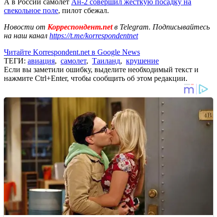
А в России самолет
Ан-2 совершил жесткую посадку на
свекольное поле
, пилот сбежал.
Новости от
Корреспондент.net
в Telegram. Подписывайтесь
на наш канал
https://t.me/korrespondentnet
Читайте Korrespondent.net в Google News
ТЕГИ:
авиация
,
самолет
,
Таиланд
,
крушение
Если вы заметили ошибку, выделите необходимый текст и
нажмите Ctrl+Enter, чтобы сообщить об этом редакции.