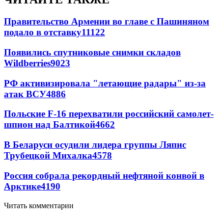
Правительство Армении во главе с Пашиняном
подало в отставку
11122
Появились спутниковые снимки складов
Wildberries
9023
РФ активизировала "летающие радары" из-за
атак ВСУ
4886
Польские F-16 перехватили российский самолет-
шпион над Балтикой
4662
В Беларуси осудили лидера группы Ляпис
Трубецкой Михалка
4578
Россия собрала рекордный нефтяной конвой в
Арктике
4190
Читать комментарии