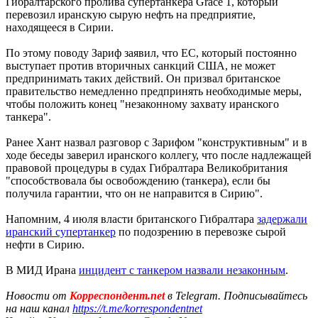
Гибралтарского пролива супертанкера Grace 1, который
перевозил иранскую сырую нефть на предприятие,
находящееся в Сирии.
По этому поводу Зариф заявил, что ЕС, который постоянно
выступает против вторичных санкций США, не может
предпринимать таких действий. Он призвал британское
правительство немедленно предпринять необходимые меры,
чтобы положить конец "незаконному захвату иранского
танкера".
Ранее Хант назвал разговор с Зарифом "конструктивным" и в
ходе беседы заверил иранского коллегу, что после надлежащей
правовой процедуры в судах Гибралтара Великобритания
"способствовала бы освобождению (танкера), если бы
получила гарантии, что он не направится в Сирию".
Напомним, 4 июля власти британского Гибралтара
задержали
иранский супертанкер
по подозрению в перевозке сырой
нефти в Сирию.
В МИД Ирана
инцидент с танкером назвали незаконным
.
Новости от
Корреспондент.net
в Telegram. Подписывайтесь
на наш канал
https://t.me/korrespondentnet