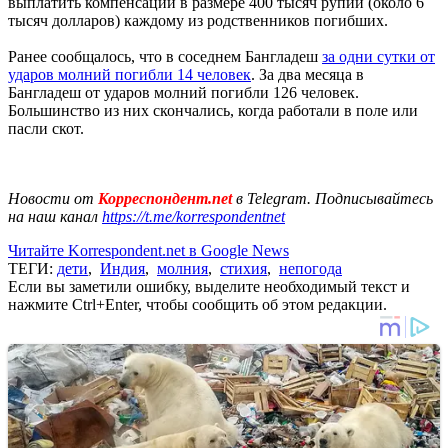
выплатить компенсации в размере 400 тысяч рупий (около 6
тысяч долларов) каждому из родственников погибших.
Ранее сообщалось, что в соседнем Бангладеш
за одни сутки от
ударов молний погибли 14 человек
. За два месяца в
Бангладеш от ударов молний погибли 126 человек.
Большинство из них скончались, когда работали в поле или
пасли скот.
Новости от
Корреспондент.net
в Telegram. Подписывайтесь
на наш канал
https://t.me/korrespondentnet
Читайте Korrespondent.net в Google News
ТЕГИ:
дети
,
Индия
,
молния
,
стихия
,
непогода
Если вы заметили ошибку, выделите необходимый текст и
нажмите Ctrl+Enter, чтобы сообщить об этом редакции.