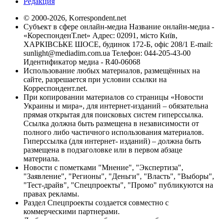
Редакция
© 2000-2026, Korrespondent.net
Субъект в сфере онлайн-медиа Название онлайн-медиа -
«КореспонденТ.net» Адрес: 02091, місто Київ,
ХАРКІВСЬКЕ ШОСЕ, будинок 172-Б, офіс 208/1 E-mail:
sunlight@mediadim.com.ua
Телефон: 044-205-43-00
Идентификатор медиа - R40-06068
Использование любых материалов, размещённых на
сайте, разрешается при условии ссылки на
Корреспондент.net.
При копировании материалов со страницы «Новости
Украины и мира», для интернет-изданий – обязательна
прямая открытая для поисковых систем гиперссылка.
Ссылка должна быть размещена в независимости от
полного либо частичного использования материалов.
Гиперссылка (для интернет- изданий) – должна быть
размещена в подзаголовке или в первом абзаце
материала.
Новости с пометками "Мнение", "Экспертиза",
"Заявление", "Регионы", "Деньги", "Власть", "Выборы",
"Тест-драйв", "Спецпроекты", "Промо" публикуются на
правах рекламы.
Раздел Спецпроекты создается совместно с
коммерческими партнерами.