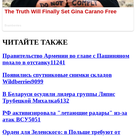
ЧИТАЙТЕ ТАКЖЕ
Правительство Армении во главе с Пашиняном
подало в отставку
11241
Появились спутниковые снимки складов
Wildberries
9099
В Беларуси осудили лидера группы Ляпис
Трубецкой Михалка
6132
РФ активизировала "летающие радары" из-за
атак ВСУ
5051
Орден для Зеленского: в Польше требуют от