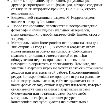
Любое копирование, публикация, републикация и
другое распространение информации, которое содержит
ссылку на "Интерфакс-Украина", EPA / UPG, строго
воспрещается.
Владелец веб-страницы в разделе Я- Корреспондент
является автор публикации.
Любое копирование, перепечатка и воспроизведение
фотографий и/или аудиовизуальных материалов,
принадлежащих правообладателю Getty Images, строго
запрещено.
Материалы сайта korrespondent.net предназначены для
лиц старше 21 года (21+). Участие в азартных играх
может вызвать игровую зависимость. Соблюдайте
правила (принципы) ответственной игры. При
обнаружении первых признаков зависимости
немедленно обратитесь к специалисту. Помните, что
участие в азартных играх не может являться источником
доходов или альтернативой работе. Информационный
ресурс korrespondent.net не проводит игры на реальные
и/или виртуальные деньги, сайт не принимает ни в
какой форме оплату ставок и других платежей, которые
связаны/могут быть связаны с азартными играми,
букмекерами или тотализаторами. Какие-либо
материалы на информационном ресурсе
korrespondent.net публикуются исключительно в