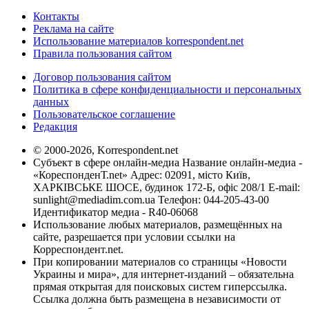
Контакты
Реклама на сайте
Использование материалов korrespondent.net
Правила пользования сайтом
Договор пользования сайтом
Политика в сфере конфиденциальности и персональных
данных
Пользовательское соглашение
Редакция
© 2000-2026, Korrespondent.net
Субъект в сфере онлайн-медиа Название онлайн-медиа -
«КореспонденТ.net» Адрес: 02091, місто Київ,
ХАРКІВСЬКЕ ШОСЕ, будинок 172-Б, офіс 208/1 E-mail:
sunlight@mediadim.com.ua
Телефон: 044-205-43-00
Идентификатор медиа - R40-06068
Использование любых материалов, размещённых на
сайте, разрешается при условии ссылки на
Корреспондент.net.
При копировании материалов со страницы «Новости
Украины и мира», для интернет-изданий – обязательна
прямая открытая для поисковых систем гиперссылка.
Ссылка должна быть размещена в независимости от