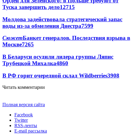
Орден для Зеленского: в Польше требуют от
Туска завершить дело
12715
Молдова задействовала стратегический запас
воды из-за обмеления Днестра
7599
Сюжет
Банкет генералов. Последствия взрыва в
Москве
7265
В Беларуси осудили лидера группы Ляпис
Трубецкой Михалка
4860
В РФ горит очередной склад Wildberries
3908
Читать комментарии
Полная версия сайта
Facebook
Twitter
RSS-ленты
E-mail рассылка