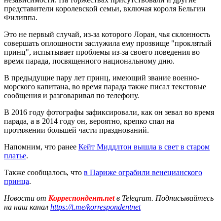
представители королевской семьи, включая короля Бельгии
Филиппа.
Это не первый случай, из-за которого Лоран, чья склонность
совершать оплошности заслужила ему прозвище "проклятый
принц", испытывает проблемы из-за своего поведения во
время парада, посвященного национальному дню.
В предыдущие пару лет принц, имеющий звание военно-
морского капитана, во время парада также писал текстовые
сообщения и разговаривал по телефону.
В 2016 году фотографы зафиксировали, как он зевал во время
парада, а в 2014 году он, вероятно, крепко спал на
протяжении большей части празднований.
Напомним, что ранее
Кейт Миддлтон вышла в свет в старом
платье
.
Также сообщалось, что
в Париже ограбили венецианского
принца
.
Новости от
Корреспондент.net
в Telegram. Подписывайтесь
на наш канал
https://t.me/korrespondentnet