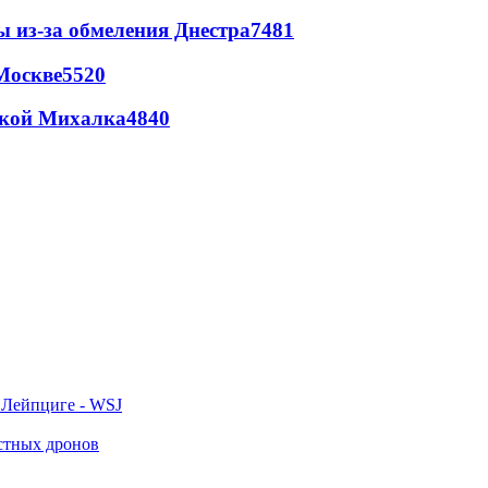
ы из-за обмеления Днестра
7481
Москве
5520
цкой Михалка
4840
 Лейпциге - WSJ
естных дронов