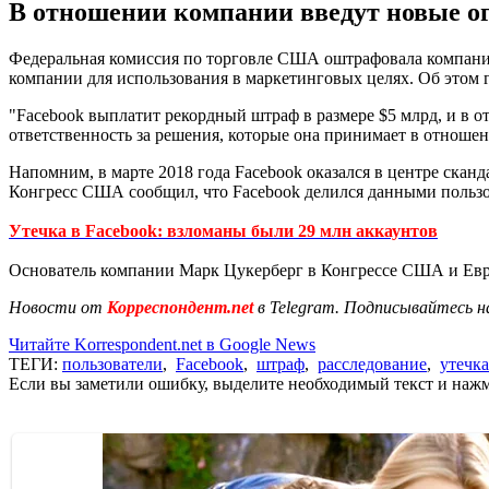
В отношении компании введут новые ог
Федеральная комиссия по торговле США оштрафовала компанию 
компании для использования в маркетинговых целях. Об этом г
"Facebook выплатит рекордный штраф в размере $5 млрд, и в 
ответственность за решения, которые она принимает в отношен
Напомним, в марте 2018 года Facebook оказался в центре сканд
Конгресс США сообщил, что Facebook делился данными пользо
Утечка в Facebook: взломаны были 29 млн аккаунтов
Основатель компании Марк Цукерберг в Конгрессе США и Евр
Новости от
Корреспондент.net
в Telegram. Подписывайтесь н
Читайте Korrespondent.net в Google News
ТЕГИ:
пользователи
,
Facebook
,
штраф
,
расследование
,
утечк
Если вы заметили ошибку, выделите необходимый текст и нажми