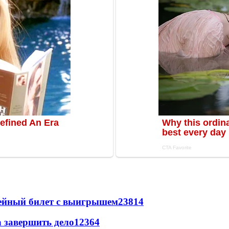
рейный билет с выигрышем
23814
а завершить дело
12364