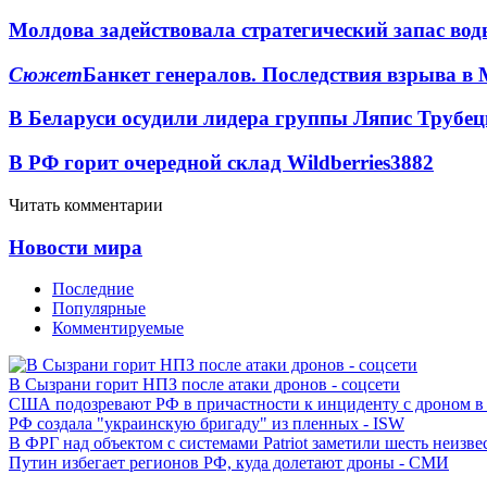
Молдова задействовала стратегический запас вод
Сюжет
Банкет генералов. Последствия взрыва в 
В Беларуси осудили лидера группы Ляпис Трубе
В РФ горит очередной склад Wildberries
3882
Читать комментарии
Новости мира
Последние
Популярные
Комментируемые
В Сызрани горит НПЗ после атаки дронов - соцсети
США подозревают РФ в причастности к инциденту с дроном в
РФ создала "украинскую бригаду" из пленных - ISW
В ФРГ над объектом с системами Patriot заметили шесть неизв
Путин избегает регионов РФ, куда долетают дроны - СМИ