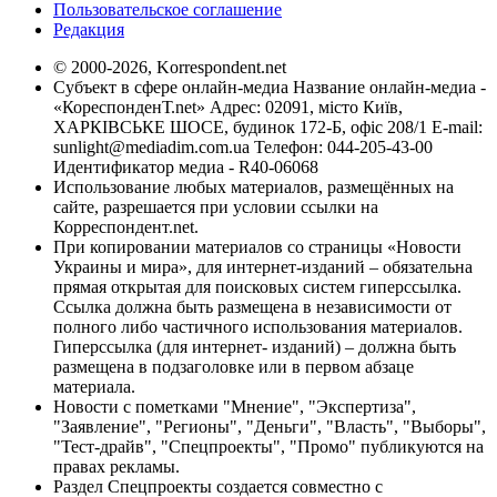
Пользовательское соглашение
Редакция
© 2000-2026, Korrespondent.net
Субъект в сфере онлайн-медиа Название онлайн-медиа -
«КореспонденТ.net» Адрес: 02091, місто Київ,
ХАРКІВСЬКЕ ШОСЕ, будинок 172-Б, офіс 208/1 E-mail:
sunlight@mediadim.com.ua
Телефон: 044-205-43-00
Идентификатор медиа - R40-06068
Использование любых материалов, размещённых на
сайте, разрешается при условии ссылки на
Корреспондент.net.
При копировании материалов со страницы «Новости
Украины и мира», для интернет-изданий – обязательна
прямая открытая для поисковых систем гиперссылка.
Ссылка должна быть размещена в независимости от
полного либо частичного использования материалов.
Гиперссылка (для интернет- изданий) – должна быть
размещена в подзаголовке или в первом абзаце
материала.
Новости с пометками "Мнение", "Экспертиза",
"Заявление", "Регионы", "Деньги", "Власть", "Выборы",
"Тест-драйв", "Спецпроекты", "Промо" публикуются на
правах рекламы.
Раздел Спецпроекты создается совместно с