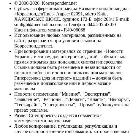
© 2000-2026, Korrespondent.net
Субъект в сфере онлайн-медиа Название онлайн-медиа -
«КореспонденТ.net» Адрес: 02091, місто Київ,
ХАРКІВСЬКЕ ШОСЕ, будинок 172-Б, офіс 208/1 E-mail:
sunlight@mediadim.com.ua
Телефон: 044-205-43-00
Идентификатор медиа - R40-06068
Использование любых материалов, размещённых на
сайте, разрешается при условии ссылки на
Корреспондент.net.
При копировании материалов со страницы «Новости
Украины и мира», для интернет-изданий – обязательна
прямая открытая для поисковых систем гиперссылка.
Ссылка должна быть размещена в независимости от
полного либо частичного использования материалов.
Гиперссылка (для интернет- изданий) – должна быть
размещена в подзаголовке или в первом абзаце
материала.
Новости с пометками "Мнение", "Экспертиза",
"Заявление", "Регионы", "Деньги", "Власть", "Выборы",
"Тест-драйв", "Спецпроекты", "Промо" публикуются на
правах рекламы.
Раздел Спецпроекты создается совместно с
коммерческими партнерами.
Любое копирование, публикация, републикация и
другое распространение информации, которое содержит