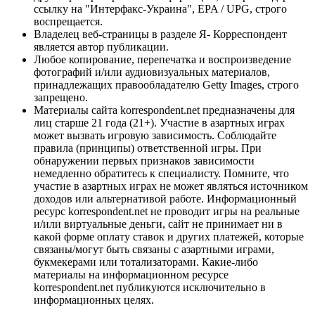
ссылку на "Интерфакс-Украина", EPA / UPG, строго
воспрещается.
Владелец веб-страницы в разделе Я- Корреспондент
является автор публикации.
Любое копирование, перепечатка и воспроизведение
фотографий и/или аудиовизуальных материалов,
принадлежащих правообладателю Getty Images, строго
запрещено.
Материалы сайта korrespondent.net предназначены для
лиц старше 21 года (21+). Участие в азартных играх
может вызвать игровую зависимость. Соблюдайте
правила (принципы) ответственной игры. При
обнаружении первых признаков зависимости
немедленно обратитесь к специалисту. Помните, что
участие в азартных играх не может являться источником
доходов или альтернативой работе. Информационный
ресурс korrespondent.net не проводит игры на реальные
и/или виртуальные деньги, сайт не принимает ни в
какой форме оплату ставок и других платежей, которые
связаны/могут быть связаны с азартными играми,
букмекерами или тотализаторами. Какие-либо
материалы на информационном ресурсе
korrespondent.net публикуются исключительно в
информационных целях.