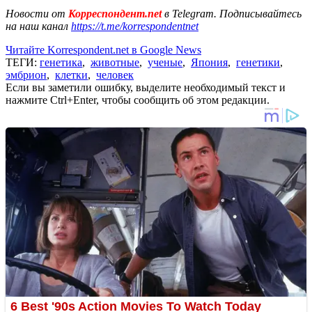
Новости от
Корреспондент.net
в Telegram. Подписывайтесь
на наш канал
https://t.me/korrespondentnet
Читайте Korrespondent.net в Google News
ТЕГИ:
генетика
,
животные
,
ученые
,
Япония
,
генетики
,
эмбрион
,
клетки
,
человек
Если вы заметили ошибку, выделите необходимый текст и
нажмите Ctrl+Enter, чтобы сообщить об этом редакции.