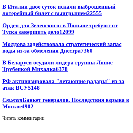
В Италии двое суток искали выброшенный
лотерейный билет с выигрышем
22555
Орден для Зеленского: в Польше требуют от
Туска завершить дело
12099
Молдова задействовала стратегический запас
воды из-за обмеления Днестра
7360
В Беларуси осудили лидера группы Ляпис
Трубецкой Михалка
6378
РФ активизировала "летающие радары" из-за
атак ВСУ
5148
Сюжет
Банкет генералов. Последствия взрыва в
Москве
4902
Читать комментарии