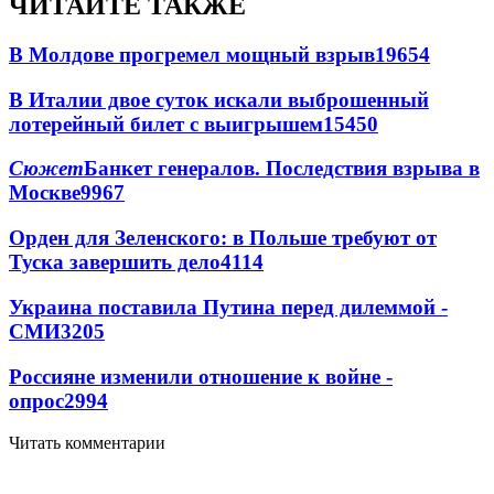
ЧИТАЙТЕ ТАКЖЕ
В Молдове прогремел мощный взрыв
19654
В Италии двое суток искали выброшенный
лотерейный билет с выигрышем
15450
Сюжет
Банкет генералов. Последствия взрыва в
Москве
9967
Орден для Зеленского: в Польше требуют от
Туска завершить дело
4114
Украина поставила Путина перед дилеммой -
СМИ
3205
Россияне изменили отношение к войне -
опрос
2994
Читать комментарии