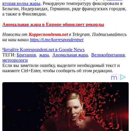
вторая волна жары
. Рекордную температуру фиксировали в
Бельгии, Нидерландах, Германии, ряде французских городов,
а также в Финляндии.
Аномальная жара в Европе обновляет рекорды
Новости от
Корреспондент.net
в Telegram. Подписывайтесь
на наш канал
https://t.me/korrespondentnet
Читайте Korrespondent.net в Google News
ТЕГИ:
Британия
,
жара
,
Аномальная жара
,
Великобритания
,
метеорологи
Если вы заметили ошибку, выделите необходимый текст и
нажмите Ctrl+Enter, чтобы сообщить об этом редакции.