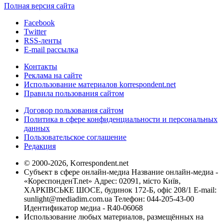
Полная версия сайта
Facebook
Twitter
RSS-ленты
E-mail рассылка
Контакты
Реклама на сайте
Использование материалов korrespondent.net
Правила пользования сайтом
Договор пользования сайтом
Политика в сфере конфиденциальности и персональных
данных
Пользовательское соглашение
Редакция
© 2000-2026, Korrespondent.net
Субъект в сфере онлайн-медиа Название онлайн-медиа -
«КореспонденТ.net» Адрес: 02091, місто Київ,
ХАРКІВСЬКЕ ШОСЕ, будинок 172-Б, офіс 208/1 E-mail:
sunlight@mediadim.com.ua
Телефон: 044-205-43-00
Идентификатор медиа - R40-06068
Использование любых материалов, размещённых на