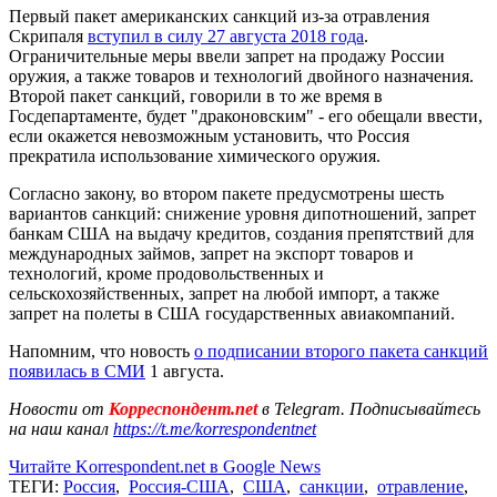
Первый пакет американских санкций из-за отравления
Скрипаля
вступил в силу 27 августа 2018 года
.
Ограничительные меры ввели запрет на продажу России
оружия, а также товаров и технологий двойного назначения.
Второй пакет санкций, говорили в то же время в
Госдепартаменте, будет "драконовским" - его обещали ввести,
если окажется невозможным установить, что Россия
прекратила использование химического оружия.
Согласно закону, во втором пакете предусмотрены шесть
вариантов санкций: снижение уровня дипотношений, запрет
банкам США на выдачу кредитов, создания препятствий для
международных займов, запрет на экспорт товаров и
технологий, кроме продовольственных и
сельскохозяйственных, запрет на любой импорт, а также
запрет на полеты в США государственных авиакомпаний.
Напомним, что новость
о подписании второго пакета санкций
появилась в СМИ
1 августа.
Новости от
Корреспондент.net
в Telegram. Подписывайтесь
на наш канал
https://t.me/korrespondentnet
Читайте Korrespondent.net в Google News
ТЕГИ:
Россия
,
Россия-США
,
США
,
санкции
,
отравление
,