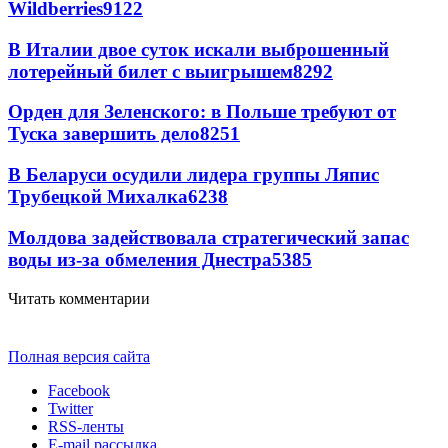
Wildberries
9122
В Италии двое суток искали выброшенный
лотерейный билет с выигрышем
8292
Орден для Зеленского: в Польше требуют от
Туска завершить дело
8251
В Беларуси осудили лидера группы Ляпис
Трубецкой Михалка
6238
Молдова задействовала стратегический запас
воды из-за обмеления Днестра
5385
Читать комментарии
Полная версия сайта
Facebook
Twitter
RSS-ленты
E-mail рассылка