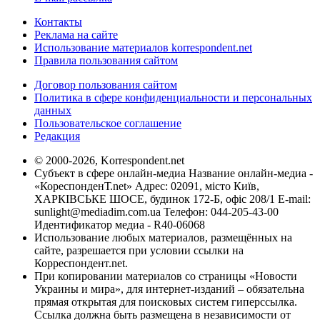
Контакты
Реклама на сайте
Использование материалов korrespondent.net
Правила пользования сайтом
Договор пользования сайтом
Политика в сфере конфиденциальности и персональных
данных
Пользовательское соглашение
Редакция
© 2000-2026, Korrespondent.net
Субъект в сфере онлайн-медиа Название онлайн-медиа -
«КореспонденТ.net» Адрес: 02091, місто Київ,
ХАРКІВСЬКЕ ШОСЕ, будинок 172-Б, офіс 208/1 E-mail:
sunlight@mediadim.com.ua
Телефон: 044-205-43-00
Идентификатор медиа - R40-06068
Использование любых материалов, размещённых на
сайте, разрешается при условии ссылки на
Корреспондент.net.
При копировании материалов со страницы «Новости
Украины и мира», для интернет-изданий – обязательна
прямая открытая для поисковых систем гиперссылка.
Ссылка должна быть размещена в независимости от