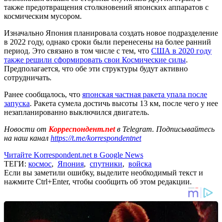
также предотвращения столкновений японских аппаратов с
космическим мусором.
Изначально Япония планировала создать новое подразделение
в 2022 году, однако сроки были перенесены на более ранний
период. Это связано в том числе с тем, что
США в 2020 году
также решили сформировать свои Космические силы
.
Предполагается, что обе эти структуры будут активно
сотрудничать.
Ранее сообщалось, что
японская частная ракета упала после
запуска
. Ракета сумела достичь высоты 13 км, после чего у нее
незапланированно выключился двигатель.
Новости от
Корреспондент.net
в Telegram. Подписывайтесь
на наш канал
https://t.me/korrespondentnet
Читайте Korrespondent.net в Google News
ТЕГИ:
космос
,
Япония
,
спутники
,
войска
Если вы заметили ошибку, выделите необходимый текст и
нажмите Ctrl+Enter, чтобы сообщить об этом редакции.