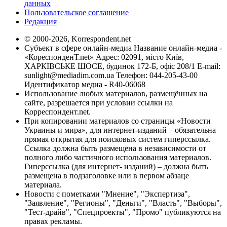
данных
Пользовательское соглашение
Редакция
© 2000-2026, Korrespondent.net
Субъект в сфере онлайн-медиа Название онлайн-медиа -
«КореспонденТ.net» Адрес: 02091, місто Київ,
ХАРКІВСЬКЕ ШОСЕ, будинок 172-Б, офіс 208/1 E-mail:
sunlight@mediadim.com.ua
Телефон: 044-205-43-00
Идентификатор медиа - R40-06068
Использование любых материалов, размещённых на
сайте, разрешается при условии ссылки на
Корреспондент.net.
При копировании материалов со страницы «Новости
Украины и мира», для интернет-изданий – обязательна
прямая открытая для поисковых систем гиперссылка.
Ссылка должна быть размещена в независимости от
полного либо частичного использования материалов.
Гиперссылка (для интернет- изданий) – должна быть
размещена в подзаголовке или в первом абзаце
материала.
Новости с пометками "Мнение", "Экспертиза",
"Заявление", "Регионы", "Деньги", "Власть", "Выборы",
"Тест-драйв", "Спецпроекты", "Промо" публикуются на
правах рекламы.