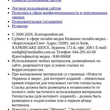
Договор пользования сайтом
Политика в сфере конфиденциальности и персональных
данных
Пользовательское соглашение
Редакция
© 2000-2026, Korrespondent.net
Субъект в сфере онлайн-медиа Название онлайн-медиа -
«КореспонденТ.net» Адрес: 02091, місто Київ,
ХАРКІВСЬКЕ ШОСЕ, будинок 172-Б, офіс 208/1 E-mail:
sunlight@mediadim.com.ua
Телефон: 044-205-43-00
Идентификатор медиа - R40-06068
Использование любых материалов, размещённых на
сайте, разрешается при условии ссылки на
Корреспондент.net.
При копировании материалов со страницы «Новости
Украины и мира», для интернет-изданий – обязательна
прямая открытая для поисковых систем гиперссылка.
Ссылка должна быть размещена в независимости от
полного либо частичного использования материалов.
Гиперссылка (для интернет- изданий) – должна быть
размещена в подзаголовке или в первом абзаце
материала.
Новости с пометками "Мнение", "Экспертиза",