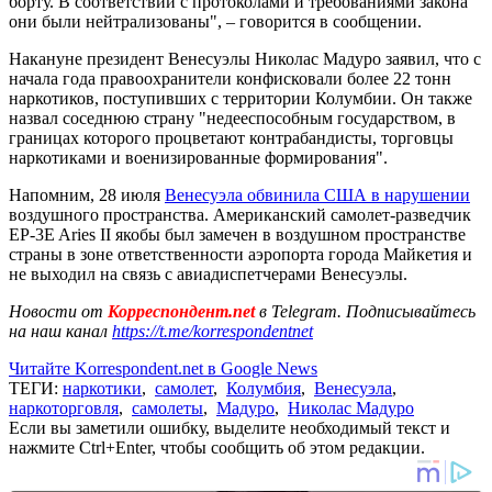
борту. В соответствии с протоколами и требованиями закона
они были нейтрализованы", – говорится в сообщении.
Накануне президент Венесуэлы Николас Мадуро заявил, что с
начала года правоохранители конфисковали более 22 тонн
наркотиков, поступивших с территории Колумбии. Он также
назвал соседнюю страну "недееспособным государством, в
границах которого процветают контрабандисты, торговцы
наркотиками и военизированные формирования".
Напомним, 28 июля
Венесуэла обвинила США в нарушении
воздушного пространства. Американский самолет-разведчик
EP-3E Aries II якобы был замечен в воздушном пространстве
страны в зоне ответственности аэропорта города Майкетия и
не выходил на связь с авиадиспетчерами Венесуэлы.
Новости от
Корреспондент.net
в Telegram. Подписывайтесь
на наш канал
https://t.me/korrespondentnet
Читайте Korrespondent.net в Google News
ТЕГИ:
наркотики
,
самолет
,
Колумбия
,
Венесуэла
,
наркоторговля
,
самолеты
,
Мадуро
,
Николас Мадуро
Если вы заметили ошибку, выделите необходимый текст и
нажмите Ctrl+Enter, чтобы сообщить об этом редакции.