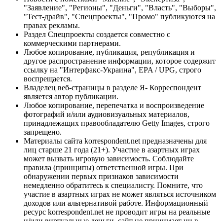
"Заявление", "Регионы", "Деньги", "Власть", "Выборы",
"Тест-драйв", "Спецпроекты", "Промо" публикуются на
правах рекламы.
Раздел Спецпроекты создается совместно с
коммерческими партнерами.
Любое копирование, публикация, републикация и
другое распространение информации, которое содержит
ссылку на "Интерфакс-Украина", EPA / UPG, строго
воспрещается.
Владелец веб-страницы в разделе Я- Корреспондент
является автор публикации.
Любое копирование, перепечатка и воспроизведение
фотографий и/или аудиовизуальных материалов,
принадлежащих правообладателю Getty Images, строго
запрещено.
Материалы сайта korrespondent.net предназначены для
лиц старше 21 года (21+). Участие в азартных играх
может вызвать игровую зависимость. Соблюдайте
правила (принципы) ответственной игры. При
обнаружении первых признаков зависимости
немедленно обратитесь к специалисту. Помните, что
участие в азартных играх не может являться источником
доходов или альтернативой работе. Информационный
ресурс korrespondent.net не проводит игры на реальные
и/или виртуальные деньги, сайт не принимает ни в