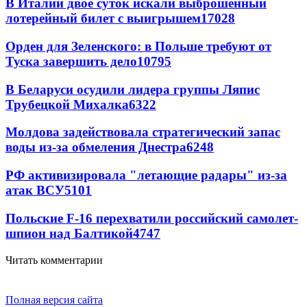
В Италии двое суток искали выброшенный
лотерейный билет с выигрышем
17028
Орден для Зеленского: в Польше требуют от
Туска завершить дело
10795
В Беларуси осудили лидера группы Ляпис
Трубецкой Михалка
6322
Молдова задействовала стратегический запас
воды из-за обмеления Днестра
6248
РФ активизировала "летающие радары" из-за
атак ВСУ
5101
Польские F-16 перехватили российский самолет-
шпион над Балтикой
4747
Читать комментарии
Полная версия сайта