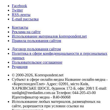
Facebook
Twitter
RSS-ленты
E-mail рассылка
Контакты
Реклама на сайте
Использование материалов korrespondent.net
Правила пользования сайтом
Договор пользования сайтом
Политика в сфере конфиденциальности и персональных
данных
Пользовательское соглашение
Редакция
© 2000-2026, Korrespondent.net
Субъект в сфере онлайн-медиа Название онлайн-медиа -
«КореспонденТ.net» Адрес: 02091, місто Київ,
ХАРКІВСЬКЕ ШОСЕ, будинок 172-Б, офіс 208/1 E-mail:
sunlight@mediadim.com.ua
Телефон: 044-205-43-00
Идентификатор медиа - R40-06068
Использование любых материалов, размещённых на
сайте, разрешается при условии ссылки на