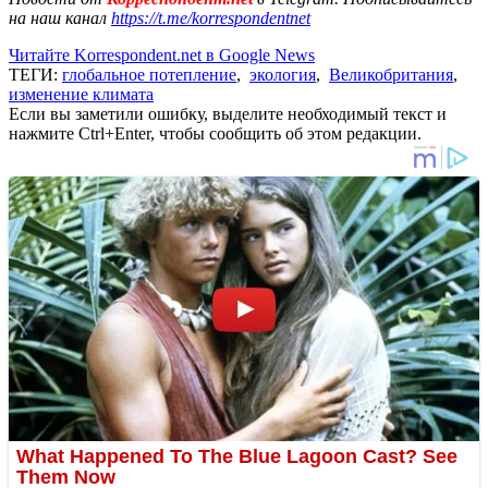
на наш канал
https://t.me/korrespondentnet
Читайте Korrespondent.net в Google News
ТЕГИ:
глобальное потепление
,
экология
,
Великобритания
,
изменение климата
Если вы заметили ошибку, выделите необходимый текст и
нажмите Ctrl+Enter, чтобы сообщить об этом редакции.