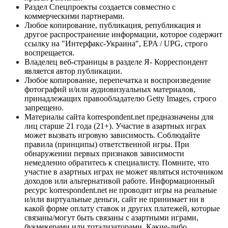
Раздел Спецпроекты создается совместно с
коммерческими партнерами.
Любое копирование, публикация, републикация и
другое распространение информации, которое содержит
ссылку на "Интерфакс-Украина", EPA / UPG, строго
воспрещается.
Владелец веб-страницы в разделе Я- Корреспондент
является автор публикации.
Любое копирование, перепечатка и воспроизведение
фотографий и/или аудиовизуальных материалов,
принадлежащих правообладателю Getty Images, строго
запрещено.
Материалы сайта korrespondent.net предназначены для
лиц старше 21 года (21+). Участие в азартных играх
может вызвать игровую зависимость. Соблюдайте
правила (принципы) ответственной игры. При
обнаружении первых признаков зависимости
немедленно обратитесь к специалисту. Помните, что
участие в азартных играх не может являться источником
доходов или альтернативой работе. Информационный
ресурс korrespondent.net не проводит игры на реальные
и/или виртуальные деньги, сайт не принимает ни в
какой форме оплату ставок и других платежей, которые
связаны/могут быть связаны с азартными играми,
букмекерами или тотализаторами. Какие-либо