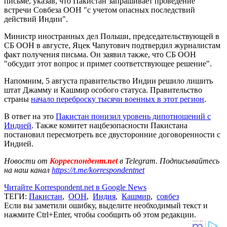
письме, указав, что Пакистан запрашивает проведение
встречи Совбеза ООН "с учетом опасных последствий
действий Индии".
Министр иностранных дел Польши, председательствующей в
СБ ООН в августе, Яцек Чапутович подтвердил журналистам
факт получения письма. Он заявил также, что СБ ООН
"обсудит этот вопрос и примет соответствующее решение".
Напомним, 5 августа правительство Индии решило лишить
штат Джамму и Кашмир особого статуса. Правительство
страны
начало переброску тысячи военных в этот регион
.
В ответ на это
Пакистан понизил уровень дипотношений с
Индией
. Также комитет нацбезопасности Пакистана
постановил пересмотреть все двусторонние договоренности с
Индией.
Новости от
Корреспондент.net
в Telegram. Подписывайтесь
на наш канал
https://t.me/korrespondentnet
Читайте Korrespondent.net в Google News
ТЕГИ:
Пакистан
,
ООН
,
Индия
,
Кашмир
,
совбез
Если вы заметили ошибку, выделите необходимый текст и
нажмите Ctrl+Enter, чтобы сообщить об этом редакции.