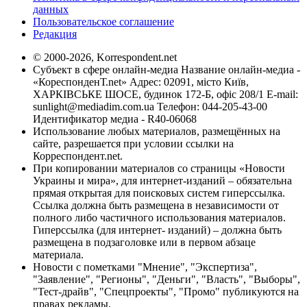
данных
Пользовательское соглашение
Редакция
© 2000-2026, Korrespondent.net
Субъект в сфере онлайн-медиа Название онлайн-медиа -
«КореспонденТ.net» Адрес: 02091, місто Київ,
ХАРКІВСЬКЕ ШОСЕ, будинок 172-Б, офіс 208/1 E-mail:
sunlight@mediadim.com.ua
Телефон: 044-205-43-00
Идентификатор медиа - R40-06068
Использование любых материалов, размещённых на
сайте, разрешается при условии ссылки на
Корреспондент.net.
При копировании материалов со страницы «Новости
Украины и мира», для интернет-изданий – обязательна
прямая открытая для поисковых систем гиперссылка.
Ссылка должна быть размещена в независимости от
полного либо частичного использования материалов.
Гиперссылка (для интернет- изданий) – должна быть
размещена в подзаголовке или в первом абзаце
материала.
Новости с пометками "Мнение", "Экспертиза",
"Заявление", "Регионы", "Деньги", "Власть", "Выборы",
"Тест-драйв", "Спецпроекты", "Промо" публикуются на
правах рекламы.