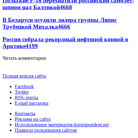
Польские F-16 перехватили российский самолет-
шпион над Балтикой
4668
В Беларуси осудили лидера группы Ляпис
Трубецкой Михалка
4666
Россия собрала рекордный нефтяной конвой в
Арктике
4199
Читать комментарии
Полная версия сайта
Facebook
Twitter
RSS-ленты
E-mail рассылка
Контакты
Реклама на сайте
Использование материалов korrespondent.net
Правила пользования сайтом