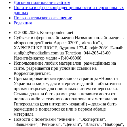
Договор пользования сайтом
Политика в сфере конфиденциальности и персональных
данных
Пользовательское соглашение
Редакция
© 2000-2026, Korrespondent.net
Субъект в сфере онлайн-медиа Название онлайн-медиа -
«КореспонденТ.net» Адрес: 02091, місто Київ,
ХАРКІВСЬКЕ ШОСЕ, будинок 172-Б, офіс 208/1 E-mail:
sunlight@mediadim.com.ua
Телефон: 044-205-43-00
Идентификатор медиа - R40-06068
Использование любых материалов, размещённых на
сайте, разрешается при условии ссылки на
Корреспондент.net.
При копировании материалов со страницы «Новости
Украины и мира», для интернет-изданий – обязательна
прямая открытая для поисковых систем гиперссылка.
Ссылка должна быть размещена в независимости от
полного либо частичного использования материалов.
Гиперссылка (для интернет- изданий) – должна быть
размещена в подзаголовке или в первом абзаце
материала.
Новости с пометками "Мнение", "Экспертиза",
"Заявление", "Регионы", "Деньги", "Власть", "Выборы",