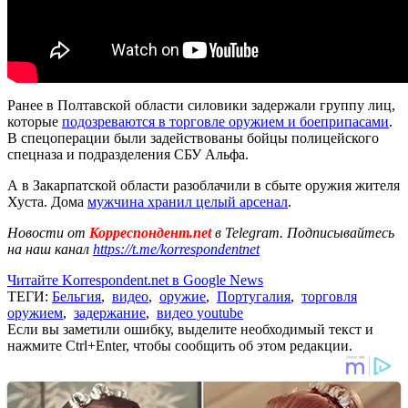
Ранее в Полтавской области силовики задержали группу лиц,
которые
подозреваются в торговле оружием и боеприпасами
.
В спецоперации были задействованы бойцы полицейского
спецназа и подразделения СБУ Альфа.
А в Закарпатской области разоблачили в сбыте оружия жителя
Хуста. Дома
мужчина хранил целый арсенал
.
Новости от
Корреспондент.net
в Telegram. Подписывайтесь
на наш канал
https://t.me/korrespondentnet
Читайте Korrespondent.net в Google News
ТЕГИ:
Бельгия
,
видео
,
оружие
,
Португалия
,
торговля
оружием
,
задержание
,
видео youtube
Если вы заметили ошибку, выделите необходимый текст и
нажмите Ctrl+Enter, чтобы сообщить об этом редакции.