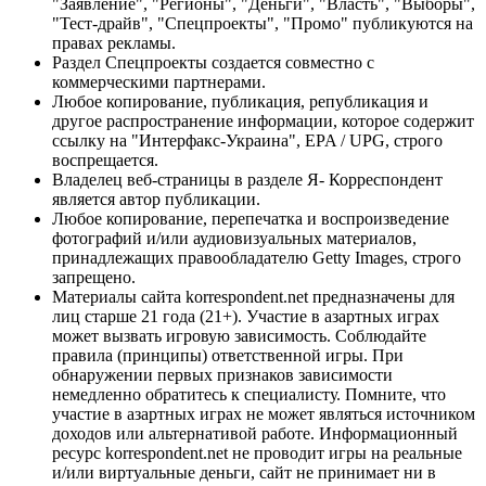
"Заявление", "Регионы", "Деньги", "Власть", "Выборы",
"Тест-драйв", "Спецпроекты", "Промо" публикуются на
правах рекламы.
Раздел Спецпроекты создается совместно с
коммерческими партнерами.
Любое копирование, публикация, републикация и
другое распространение информации, которое содержит
ссылку на "Интерфакс-Украина", EPA / UPG, строго
воспрещается.
Владелец веб-страницы в разделе Я- Корреспондент
является автор публикации.
Любое копирование, перепечатка и воспроизведение
фотографий и/или аудиовизуальных материалов,
принадлежащих правообладателю Getty Images, строго
запрещено.
Материалы сайта korrespondent.net предназначены для
лиц старше 21 года (21+). Участие в азартных играх
может вызвать игровую зависимость. Соблюдайте
правила (принципы) ответственной игры. При
обнаружении первых признаков зависимости
немедленно обратитесь к специалисту. Помните, что
участие в азартных играх не может являться источником
доходов или альтернативой работе. Информационный
ресурс korrespondent.net не проводит игры на реальные
и/или виртуальные деньги, сайт не принимает ни в