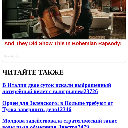
ЧИТАЙТЕ ТАКЖЕ
В Италии двое суток искали выброшенный
лотерейный билет с выигрышем
23726
Орден для Зеленского: в Польше требуют от
Туска завершить дело
12346
Молдова задействовала стратегический запас
воды из-за обмеления Днестра
7479