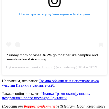
Посмотреть эту публикацию в Instagram
Sunday morning vibes ⛺️ We go together like campfire and
marshmallows! #camping
Публикация от
Ivanka Trump
(@ivankatrump)
18 Авг 2019 в 6:41 PDT
Напомним, что ранее
Трампа обвинили в непотизме из-за
участия Иванки в саммите G20
.
Также сообщалось, что
Иванка Трамп оконфузилась,
поздравляя нового премьера Британии
.
Новости от
Корреспондент.net
в Telegram. Подписывайтесь