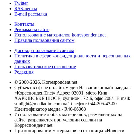
Twitter
RSS-ленты
E-mail рассылка
Контакты
Реклама на сайте
Использование материалов korrespondent.net
Правила пользования сайтом
Договор пользования сайтом
Политика в сфере конфиденциальности и персональных
данных
Пользовательское соглашение
Редакция
© 2000-2026, Korrespondent.net
Субъект в сфере онлайн-медиа Название онлайн-медиа -
«КореспонденТ.net» Адрес: 02091, місто Київ,
ХАРКІВСЬКЕ ШОСЕ, будинок 172-Б, офіс 208/1 E-mail:
sunlight@mediadim.com.ua
Телефон: 044-205-43-00
Идентификатор медиа - R40-06068
Использование любых материалов, размещённых на
сайте, разрешается при условии ссылки на
Корреспондент.net.
При копировании материалов со страницы «Новости