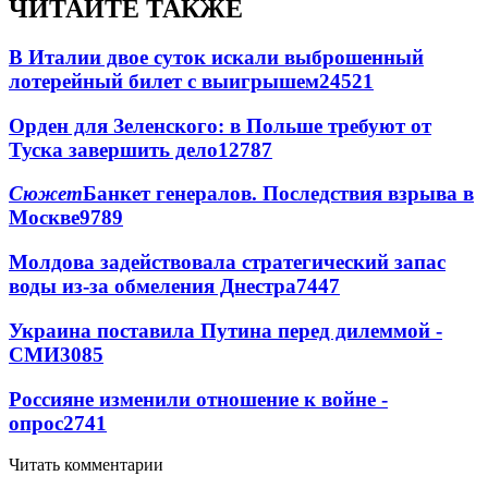
ЧИТАЙТЕ ТАКЖЕ
В Италии двое суток искали выброшенный
лотерейный билет с выигрышем
24521
Орден для Зеленского: в Польше требуют от
Туска завершить дело
12787
Сюжет
Банкет генералов. Последствия взрыва в
Москве
9789
Молдова задействовала стратегический запас
воды из-за обмеления Днестра
7447
Украина поставила Путина перед дилеммой -
СМИ
3085
Россияне изменили отношение к войне -
опрос
2741
Читать комментарии