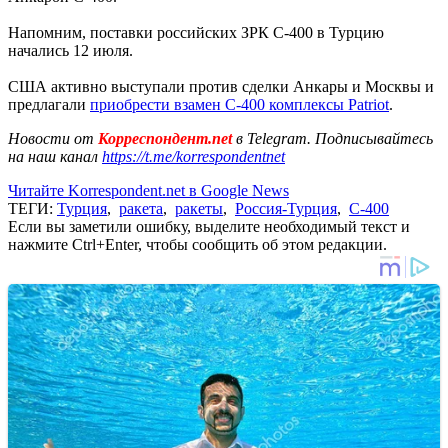
Напомним, поставки российских ЗРК С-400 в Турцию
начались 12 июля.
США активно выступали против сделки Анкары и Москвы и
предлагали
приобрести взамен С-400 комплексы Patriot
.
Новости от
Корреспондент.net
в Telegram. Подписывайтесь
на наш канал
https://t.me/korrespondentnet
Читайте Korrespondent.net в Google News
ТЕГИ:
Турция
,
ракета
,
ракеты
,
Россия-Турция
,
С-400
Если вы заметили ошибку, выделите необходимый текст и
нажмите Ctrl+Enter, чтобы сообщить об этом редакции.