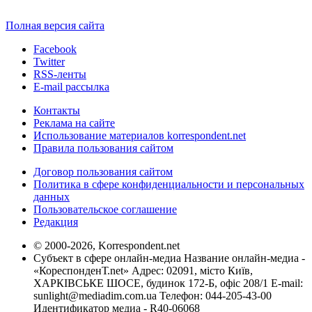
Полная версия сайта
Facebook
Twitter
RSS-ленты
E-mail рассылка
Контакты
Реклама на сайте
Использование материалов korrespondent.net
Правила пользования сайтом
Договор пользования сайтом
Политика в сфере конфиденциальности и персональных
данных
Пользовательское соглашение
Редакция
© 2000-2026, Korrespondent.net
Субъект в сфере онлайн-медиа Название онлайн-медиа -
«КореспонденТ.net» Адрес: 02091, місто Київ,
ХАРКІВСЬКЕ ШОСЕ, будинок 172-Б, офіс 208/1 E-mail:
sunlight@mediadim.com.ua
Телефон: 044-205-43-00
Идентификатор медиа - R40-06068