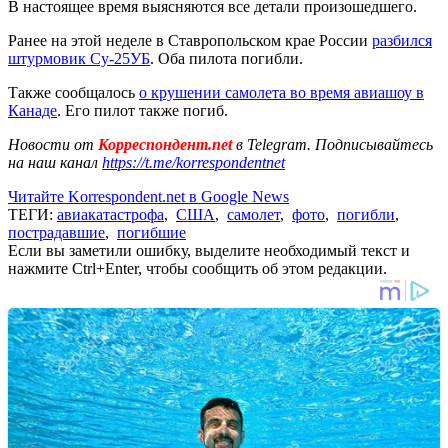
В настоящее время выясняются все детали произошедшего.
Ранее на этой неделе в Ставропольском крае России
разбился
штурмовик Су-25УБ
. Оба пилота погибли.
Также сообщалось
о крушении самолета во время авиашоу в
Канаде
. Его пилот также погиб.
Новости от
Корреспондент.net
в Telegram. Подписывайтесь
на наш канал
https://t.me/korrespondentnet
Читайте Korrespondent.net в Google News
ТЕГИ:
авиакатастрофа
,
США
,
самолет
,
фото
,
погибли
,
пострадавшие
,
погибшие
Если вы заметили ошибку, выделите необходимый текст и
нажмите Ctrl+Enter, чтобы сообщить об этом редакции.