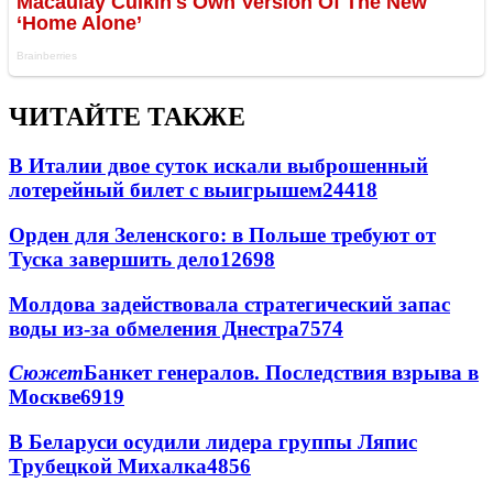
ЧИТАЙТЕ ТАКЖЕ
В Италии двое суток искали выброшенный
лотерейный билет с выигрышем
24418
Орден для Зеленского: в Польше требуют от
Туска завершить дело
12698
Молдова задействовала стратегический запас
воды из-за обмеления Днестра
7574
Сюжет
Банкет генералов. Последствия взрыва в
Москве
6919
В Беларуси осудили лидера группы Ляпис
Трубецкой Михалка
4856