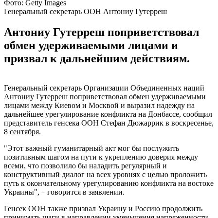
Фото: Getty Images
Генеральный секретарь ООН Антониу Гутерреш
Антониу Гутерреш поприветствовал
обмен удерживаемыми лицами и
призвал к дальнейшим действиям.
Генеральный секретарь Организации Объединенных наций
Антониу Гутерреш поприветствовал обмен удерживаемыми
лицами между Киевом и Москвой и выразил надежду на
дальнейшее урегулирование конфликта на Донбассе, сообщил
представитель генсека ООН Стефан Дюжаррик в воскресенье,
8 сентября.
"Этот важный гуманитарный акт мог бы послужить
позитивным шагом на пути к укреплению доверия между
всеми, что позволило бы наладить регулярный и
конструктивный диалог на всех уровнях с целью проложить
путь к окончательному урегулированию конфликта на востоке
Украины", – говорится в заявлении.
Генсек ООН также призвал Украину и Россию продолжить
принимать шаги в направлении уменьшения напряженности,