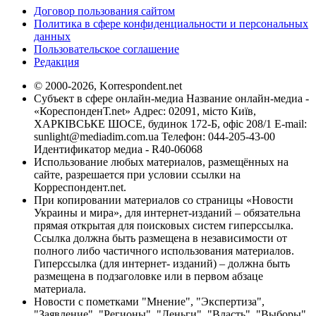
Договор пользования сайтом
Политика в сфере конфиденциальности и персональных
данных
Пользовательское соглашение
Редакция
© 2000-2026, Korrespondent.net
Субъект в сфере онлайн-медиа Название онлайн-медиа -
«КореспонденТ.net» Адрес: 02091, місто Київ,
ХАРКІВСЬКЕ ШОСЕ, будинок 172-Б, офіс 208/1 E-mail:
sunlight@mediadim.com.ua
Телефон: 044-205-43-00
Идентификатор медиа - R40-06068
Использование любых материалов, размещённых на
сайте, разрешается при условии ссылки на
Корреспондент.net.
При копировании материалов со страницы «Новости
Украины и мира», для интернет-изданий – обязательна
прямая открытая для поисковых систем гиперссылка.
Ссылка должна быть размещена в независимости от
полного либо частичного использования материалов.
Гиперссылка (для интернет- изданий) – должна быть
размещена в подзаголовке или в первом абзаце
материала.
Новости с пометками "Мнение", "Экспертиза",
"Заявление", "Регионы", "Деньги", "Власть", "Выборы",