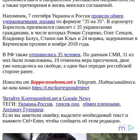
а также претворения в жизнь минских соглашений.
Напомним, 7 сентября Украина и Россия
провели обмен
удерживаемыми лицами
по формуле "35 на 35". В аэропорту
Борисполь приземлился самолет с 35 украинскими
гражданами, в числе которых Роман Сущенко, Олег Сенцов,
Владимир Балух, Станислав Клых и 24 моряка, задержанные в
Керченском проливе в ноябре 2018 года.
В РФ также
отправились 35 человек
. По данным СМИ, 11 из
них были помилованы, 19 отменена мера пресечения, двое
уже находились на свободе, а один был передан российской
стороне ранее.
Новости от
Корреспондент.net
в Telegram. Подписывайтесь
на наш канал
https://t.me/korrespondentnet
Читайте Korrespondent.net в Google News
ТЕГИ:
Украина-Россия
,
генсек оон
,
обмен пленными
,
Антониу Гутерреш
Если вы заметили ошибку, выделите необходимый текст и
нажмите Ctrl+Enter, чтобы сообщить об этом редакции.