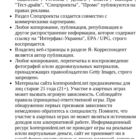
"Тест-драйв", "Спецпроекты", "Промо" публикуются на
правах рекламы.
Раздел Спецпроекты создается совместно с
коммерческими партнерами.
Любое копирование, публикация, републикация и
другое распространение информации, которое содержит
ссылку на "Интерфакс-Украина", EPA / UPG, строго
воспрещается.
Владелец веб-страницы в разделе Я- Корреспондент
является автор публикации.
Любое копирование, перепечатка и воспроизведение
фотографий и/или аудиовизуальных материалов,
принадлежащих правообладателю Getty Images, строго
запрещено.
Материалы сайта korrespondent.net предназначены для
лиц старше 21 года (21+). Участие в азартных играх
может вызвать игровую зависимость. Соблюдайте
правила (принципы) ответственной игры. При
обнаружении первых признаков зависимости
немедленно обратитесь к специалисту. Помните, что
участие в азартных играх не может являться источником
доходов или альтернативой работе. Информационный
ресурс korrespondent.net не проводит игры на реальные
и/или виртуальные деньги, сайт не принимает ни в
какой форме оплату ставок и других платежей, которые