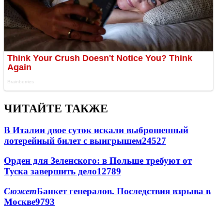
ЧИТАЙТЕ ТАКЖЕ
В Италии двое суток искали выброшенный
лотерейный билет с выигрышем
24527
Орден для Зеленского: в Польше требуют от
Туска завершить дело
12789
Сюжет
Банкет генералов. Последствия взрыва в
Москве
9793