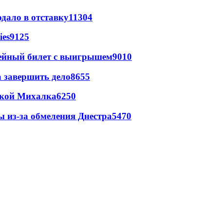
дало в отставку
11304
ies
9125
рейный билет с выигрышем
9010
а завершить дело
8655
цкой Михалка
6250
ы из-за обмеления Днестра
5470