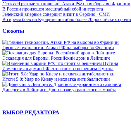
Сюжет
Грязные технологии. Атаки РФ на выборы во Франции
В России произошел масштабный сбой интернета
Зеленский впервые совершит визит в Сербию - СМИ
Во время боев на Курщине погибло более 70 российских сроч
Сюжеты
Грязные технологии. Атаки РФ на выборы во Франции
Эскалация для Европы. Российский дрон в Лейпциге
Изменения в армии РФ: что стоит за решением Путина
Итоги 5.8: Удар по Киеву и нехватка антибаллистики
Диверсия в Лейпциге. Дрон возле украинского самолёта
ВЫБОР РЕДАКТОРА