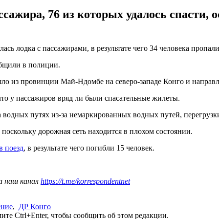
ссажира, 76 из которых удалось спасти,
сь лодка с пассажирами, в результате чего 34 человека пропали
общили в полиции.
шло из провинции Май-Ндомбе на северо-западе Конго и направ
 что у пассажиров вряд ли были спасательные жилеты.
а водных путях из-за немаркированных водных путей, перегрузки
 поскольку дорожная сеть находится в плохом состоянии.
в поезд
, в результате чего погибли 15 человек.
а наш канал
https://t.me/korrespondentnet
ение
,
ДР Конго
те Ctrl+Enter, чтобы сообщить об этом редакции.