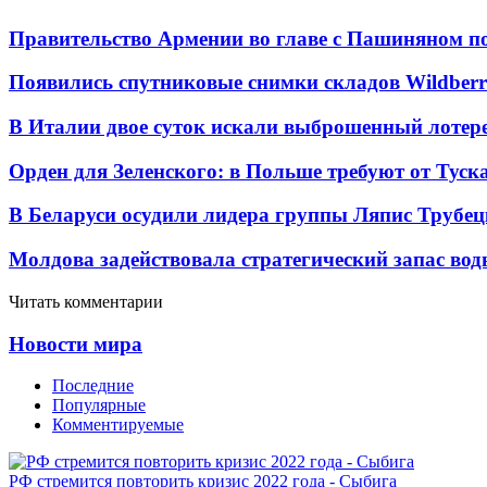
Правительство Армении во главе с Пашиняном по
Появились спутниковые снимки складов Wildberr
В Италии двое суток искали выброшенный лоте
Орден для Зеленского: в Польше требуют от Туск
В Беларуси осудили лидера группы Ляпис Трубе
Молдова задействовала стратегический запас вод
Читать комментарии
Новости мира
Последние
Популярные
Комментируемые
РФ стремится повторить кризис 2022 года - Сыбига