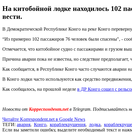
На китобойной лодке находилось 102 па
вести.
В Демократической Республике Конго на реке Конго перевернула
“Из примерно 102 пассажиров 76 человек были спасены", - со
Отмечается, что китобойное судно с пассажирами и грузом вы
Причина аварии пока не известна, но следствие предполагает,
Как сообщается, в Республике Конго часто случаются аварии н
В Конго лодки часто используются как средство передвижения,
Как сообщалось, на прошлой неделе
в ДР Конго сошел с рельсо
Новости от
Корреспондент.net
в Telegram. Подписывайтесь н
Читайте Korrespondent.net в Google News
ТЕГИ:
авария
,
Конго
,
кораблекрушения
,
лодка
,
кораблекруш
Если вы заметили ошибку, выделите необходимый текст и нажми