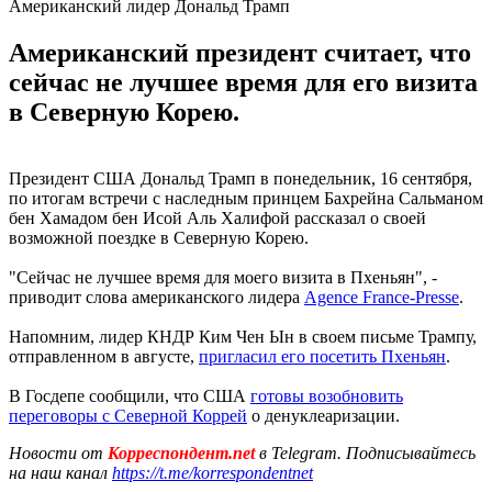
Американский лидер Дональд Трамп
Американский президент считает, что
сейчас не лучшее время для его визита
в Северную Корею.
Президент США Дональд Трамп в понедельник, 16 сентября,
по итогам встречи с наследным принцем Бахрейна Сальманом
бен Хамадом бен Исой Аль Халифой рассказал о своей
возможной поездке в Северную Корею.
"Сейчас не лучшее время для моего визита в Пхеньян", -
приводит слова американского лидера
Agence France-Presse
.
Напомним, лидер КНДР Ким Чен Ын в своем письме Трампу,
отправленном в августе,
пригласил его посетить Пхеньян
.
В Госдепе сообщили, что США
готовы возобновить
переговоры с Северной Коррей
о денуклеаризации.
Новости от
Корреспондент.net
в Telegram. Подписывайтесь
на наш канал
https://t.me/korrespondentnet