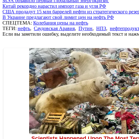
МЭА объявило первый глобальный энергокризис
Китай рекордно нарастил импорт газа и угля РФ
США продадут 15 млн баррелей нефти из стратегического резе
В Украине предлагают свой лимит цен на нефть РФ
СПЕЦТЕМА:
Колебания цены на нефть
ТЕГИ:
нефть
,
Саудовская Аравия
,
Путин
,
НПЗ
,
нефтепродук
Если вы заметили ошибку, выделите необходимый текст и нажми