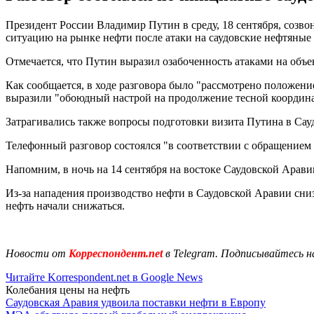
Президент России Владимир Путин в среду, 18 сентября, соз
ситуацию на рынке нефти после атаки на саудовские нефтяные
Отмечается, что Путин выразил озабоченность атаками на объ
Как сообщается, в ходе разговора было "рассмотрено положен
выразили "обоюдный настрой на продолжение тесной координа
Затрагивались также вопросы подготовки визита Путина в Са
Телефонный разговор состоялся "в соответствии с обращением 
Напомним, в ночь на 14 сентября на востоке Саудовской Арав
Из-за нападения производство нефти в Саудовской Аравии сниз
нефть начали снижаться.
Новости от
Корреспондент.net
в Telegram. Подписывайтесь н
Читайте Korrespondent.net в Google News
Колебания цены на нефть
Саудовская Аравия удвоила поставки нефти в Европу