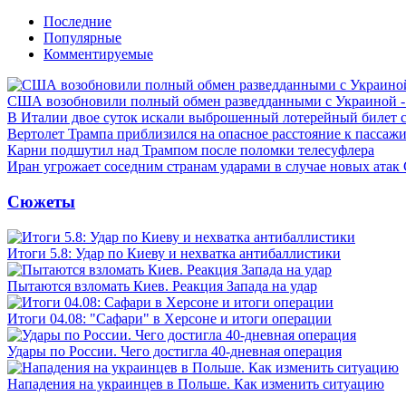
Последние
Популярные
Комментируемые
США возобновили полный обмен разведданными с Украиной 
В Италии двое суток искали выброшенный лотерейный билет
Вертолет Трампа приблизился на опасное расстояние к пассаж
Карни подшутил над Трампом после поломки телесуфлера
Иран угрожает соседним странам ударами в случае новых ат
Сюжеты
Итоги 5.8: Удар по Киеву и нехватка антибаллистики
Пытаются взломать Киев. Реакция Запада на удар
Итоги 04.08: "Сафари" в Херсоне и итоги операции
Удары по России. Чего достигла 40-дневная операция
Нападения на украинцев в Польше. Как изменить ситуацию