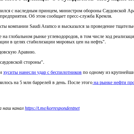
вонился с наследным принцем, министром обороны Саудовской А
 предприятия. Об этом сообщает пресс-служба Кремля.
екты компании Saudi Aramco и высказался за проведение тщател
ие на глобальном рынке углеводородов, в том числе ход реализ
ции в целях стабилизации мировых цен на нефть".
удовскую Аравию.
саудовской стороны".
ии
хуситы нанесли удар с беспилотников
по одному из крупнейши
илось на 5 млн баррелей в день. После этого
на рынке нефти про
а наш канал
https://t.me/korrespondentnet