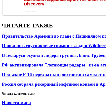
ЧИТАЙТЕ ТАКЖЕ
Правительство Армении во главе с Пашиняном по
Появились спутниковые снимки складов Wildberr
В Беларуси осудили лидера группы Ляпис Трубе
РФ активизировала "летающие радары" из-за а
Польские F-16 перехватили российский самолет-
Россия собрала рекордный нефтяной конвой в Ар
Читать комментарии
Новости мира