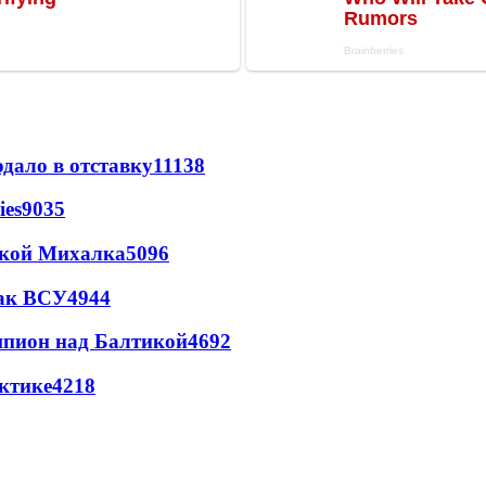
дало в отставку
11138
ies
9035
цкой Михалка
5096
так ВСУ
4944
шпион над Балтикой
4692
ктике
4218