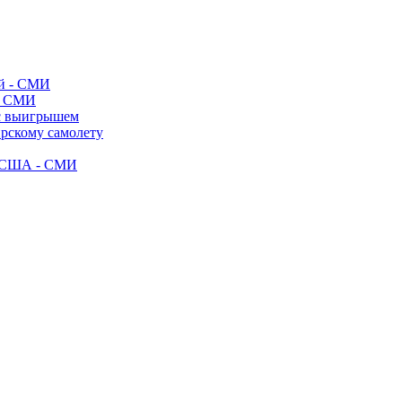
- СМИ
 с выигрышем
ирскому самолету
ак США - СМИ