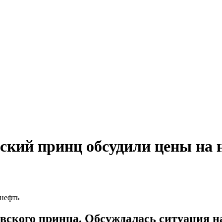
вский принц обсудили цены на 
овского принца. Обсуждалась ситуация 