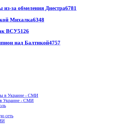
ы из-за обмеления Днестра
6781
цкой Михалка
6348
так ВСУ
5126
шпион над Балтикой
4757
 в Украине - СМИ
оль
ую сеть
СМИ