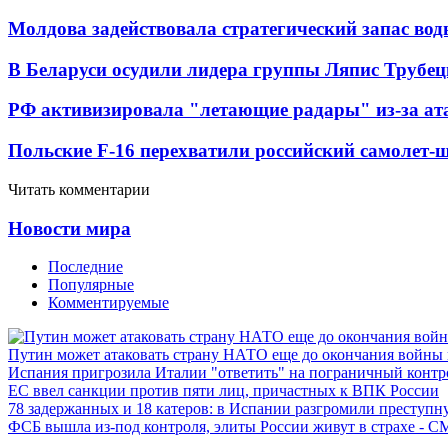
Молдова задействовала стратегический запас вод
В Беларуси осудили лидера группы Ляпис Трубе
РФ активизировала "летающие радары" из-за а
Польские F-16 перехватили российский самолет-
Читать комментарии
Новости мира
Последние
Популярные
Комментируемые
Путин может атаковать страну НАТО еще до окончания войны
Испания пригрозила Италии "ответить" на пограничный контр
ЕС ввел санкции против пяти лиц, причастных к ВПК России
78 задержанных и 18 катеров: в Испании разгромили преступн
ФСБ вышла из-под контроля, элиты России живут в страхе - 