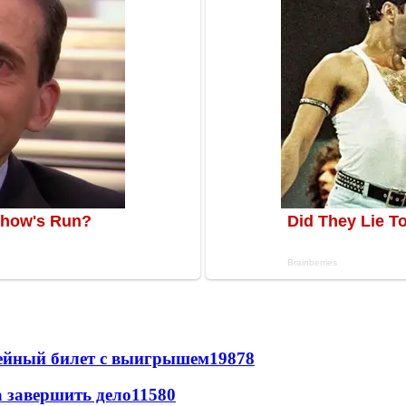
рейный билет с выигрышем
19878
а завершить дело
11580