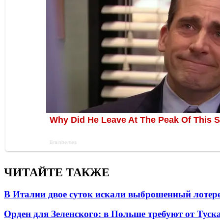
ЧИТАЙТЕ ТАКЖЕ
В Италии двое суток искали выброшенный лоте
Орден для Зеленского: в Польше требуют от Туск