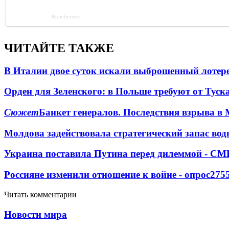
ЧИТАЙТЕ ТАКЖЕ
В Италии двое суток искали выброшенный лоте
Орден для Зеленского: в Польше требуют от Туск
Сюжет
Банкет генералов. Последствия взрыва в 
Молдова задействовала стратегический запас вод
Украина поставила Путина перед дилеммой - СМ
Россияне изменили отношение к войне - опрос
275
Читать комментарии
Новости мира