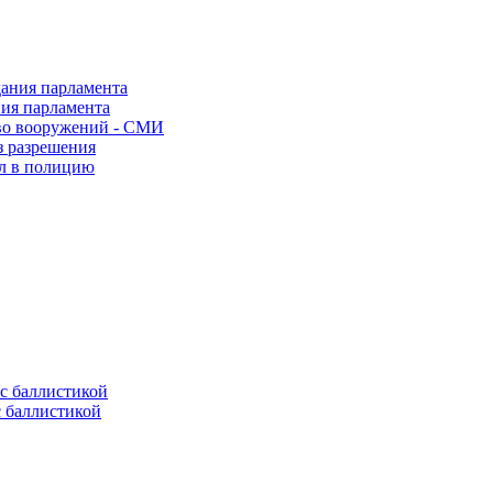
ния парламента
во вооружений - СМИ
з разрешения
ел в полицию
с баллистикой