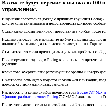
В отчете будут перечислены около 100 
управлением.
Индонезия подготовила доклад о причинах крушения Boeing 73
конструкции авиамашины и недостаточность контроля, сообща
Официально доклад планируют представить в ноябре, после то
Издание отмечает, что в документе не будут названы главные 
индонезийского доклада отличается от заведенного в Европе и
Отмечается, что среди причин упомянуты как проблемы с обор
По информации издания, в Boeing в основном нет претензий к 
редакции.
Кроме того, американские регулирующие органы к ноябрю дол
В частности, речь идет о подготовке экипажей к ситуации, ко
порядок сертификации новых самолетов.
Как известно, в конце октября прошлого года
Boeing 737 Max а
Эфиопии разбился самолет Boeing
737 MAX 8 авиакомпании Ethio
После этого многие страны из соображений безопасности прио