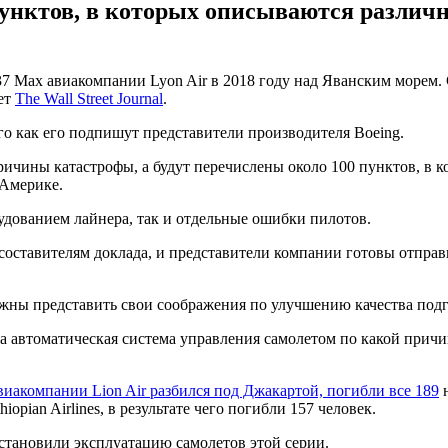
пунктов, в которых описываются различ
7 Max авиакомпании Lyon Air в 2018 году над Яванским морем.
ет
The Wall Street Journal
.
го как его подпишут представители производителя Boeing.
причины катастрофы, а будут перечислены около 100 пунктов, в
 Америке.
удованием лайнера, так и отдельные ошибки пилотов.
составителям доклада, и представители компании готовы отправ
жны представить свои соображения по улучшению качества подг
гда автоматическая система управления самолетом по какой прич
виакомпании Lion Air разбился под Джакартой, погибли все 189
н
pian Airlines, в результате чего погибли 157 человек.
становили эксплуатацию самолетов этой серии.