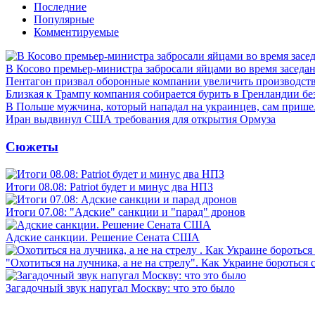
Последние
Популярные
Комментируемые
В Косово премьер-министра забросали яйцами во время заседа
Пентагон призвал оборонные компании увеличить производст
Близкая к Трампу компания собирается бурить в Гренландии бе
В Польше мужчина, который нападал на украинцев, сам приш
Иран выдвинул США требования для открытия Ормуза
Сюжеты
Итоги 08.08: Patriot будет и минус два НПЗ
Итоги 07.08: "Адские" санкции и "парад" дронов
Адские санкции. Решение Сената США
"Охотиться на лучника, а не на стрелу". Как Украине бороться 
Загадочный звук напугал Москву: что это было