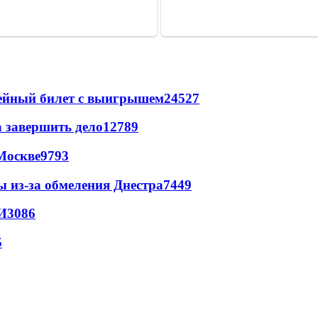
рейный билет с выигрышем
24527
а завершить дело
12789
Москве
9793
ы из-за обмеления Днестра
7449
И
3086
5