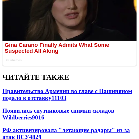
ЧИТАЙТЕ ТАКЖЕ
Правительство Армении во главе с Пашиняном
подало в отставку
11103
Появились спутниковые снимки складов
Wildberries
9016
РФ активизировала "летающие радары" из-за
атак ВСУ
4829