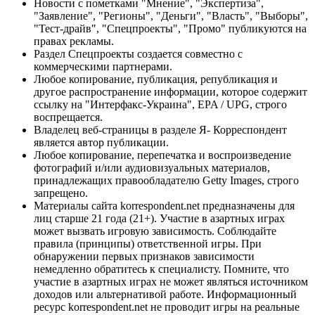
Новости с пометками "Мнение", "Экспертиза",
"Заявление", "Регионы", "Деньги", "Власть", "Выборы",
"Тест-драйв", "Спецпроекты", "Промо" публикуются на
правах рекламы.
Раздел Спецпроекты создается совместно с
коммерческими партнерами.
Любое копирование, публикация, републикация и
другое распространение информации, которое содержит
ссылку на "Интерфакс-Украина", EPA / UPG, строго
воспрещается.
Владелец веб-страницы в разделе Я- Корреспондент
является автор публикации.
Любое копирование, перепечатка и воспроизведение
фотографий и/или аудиовизуальных материалов,
принадлежащих правообладателю Getty Images, строго
запрещено.
Материалы сайта korrespondent.net предназначены для
лиц старше 21 года (21+). Участие в азартных играх
может вызвать игровую зависимость. Соблюдайте
правила (принципы) ответственной игры. При
обнаружении первых признаков зависимости
немедленно обратитесь к специалисту. Помните, что
участие в азартных играх не может являться источником
доходов или альтернативой работе. Информационный
ресурс korrespondent.net не проводит игры на реальные