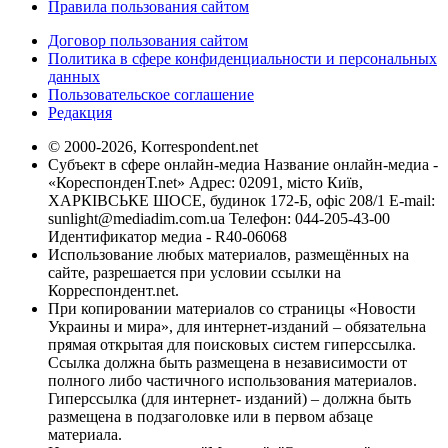
Правила пользования сайтом
Договор пользования сайтом
Политика в сфере конфиденциальности и персональных
данных
Пользовательское соглашение
Редакция
© 2000-2026, Korrespondent.net
Субъект в сфере онлайн-медиа Название онлайн-медиа -
«КореспонденТ.net» Адрес: 02091, місто Київ,
ХАРКІВСЬКЕ ШОСЕ, будинок 172-Б, офіс 208/1 E-mail:
sunlight@mediadim.com.ua
Телефон: 044-205-43-00
Идентификатор медиа - R40-06068
Использование любых материалов, размещённых на
сайте, разрешается при условии ссылки на
Корреспондент.net.
При копировании материалов со страницы «Новости
Украины и мира», для интернет-изданий – обязательна
прямая открытая для поисковых систем гиперссылка.
Ссылка должна быть размещена в независимости от
полного либо частичного использования материалов.
Гиперссылка (для интернет- изданий) – должна быть
размещена в подзаголовке или в первом абзаце
материала.