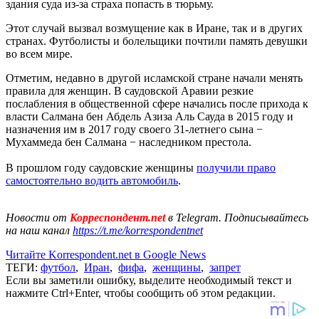
здания суда из-за страха попасть в тюрьму.
Этот случай вызвал возмущение как в Иране, так и в других
странах. Футболисты и болельщики почтили память девушки
во всем мире.
Отметим, недавно в другой исламской стране начали менять
правила для женщин. В саудовской Аравии резкие
послабления в общественной сфере начались после прихода к
власти Салмана бен Абдель Азиза Аль Сауда в 2015 году и
назначения им в 2017 году своего 31-летнего сына −
Мухаммеда бен Салмана − наследником престола.
В прошлом году саудовские женщины
получили право
самостоятельно водить автомобиль
.
Новости от
Корреспондент.net
в Telegram. Подписывайтесь
на наш канал
https://t.me/korrespondentnet
Читайте Korrespondent.net в Google News
ТЕГИ:
футбол
,
Иран
,
фифа
,
женщины
,
запрет
Если вы заметили ошибку, выделите необходимый текст и
нажмите Ctrl+Enter, чтобы сообщить об этом редакции.