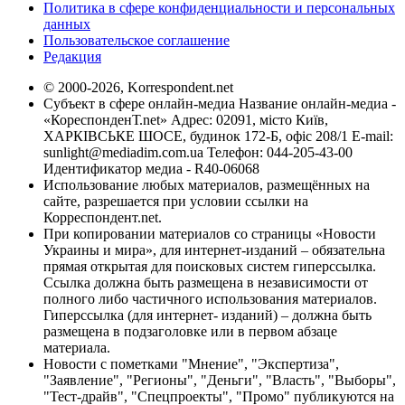
Политика в сфере конфиденциальности и персональных
данных
Пользовательское соглашение
Редакция
© 2000-2026, Korrespondent.net
Субъект в сфере онлайн-медиа Название онлайн-медиа -
«КореспонденТ.net» Адрес: 02091, місто Київ,
ХАРКІВСЬКЕ ШОСЕ, будинок 172-Б, офіс 208/1 E-mail:
sunlight@mediadim.com.ua
Телефон: 044-205-43-00
Идентификатор медиа - R40-06068
Использование любых материалов, размещённых на
сайте, разрешается при условии ссылки на
Корреспондент.net.
При копировании материалов со страницы «Новости
Украины и мира», для интернет-изданий – обязательна
прямая открытая для поисковых систем гиперссылка.
Ссылка должна быть размещена в независимости от
полного либо частичного использования материалов.
Гиперссылка (для интернет- изданий) – должна быть
размещена в подзаголовке или в первом абзаце
материала.
Новости с пометками "Мнение", "Экспертиза",
"Заявление", "Регионы", "Деньги", "Власть", "Выборы",
"Тест-драйв", "Спецпроекты", "Промо" публикуются на