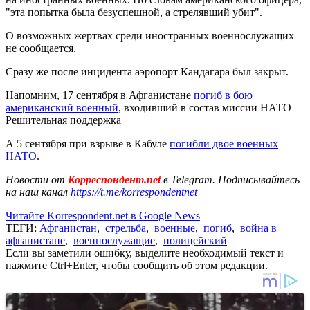
"эта попытка была безуспешной, а стрелявший убит".
О возможных жертвах среди иностранных военнослужащих
не сообщается.
Сразу же после инцидента аэропорт Кандагара был закрыт.
Напомним, 17 сентября в Афганистане
погиб в бою
американский военный
, входивший в состав миссии НАТО
Решительная поддержка
А 5 сентября при взрыве в Кабуле
погибли двое военных
НАТО
.
Новости от
Корреспондент.net
в Telegram. Подписывайтесь
на наш канал
https://t.me/korrespondentnet
Читайте Korrespondent.net в Google News
ТЕГИ:
Афганистан
,
стрельба
,
военные
,
погиб
,
война в
афганистане
,
военнослужащие
,
полицейский
Если вы заметили ошибку, выделите необходимый текст и
нажмите Ctrl+Enter, чтобы сообщить об этом редакции.