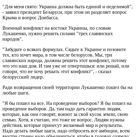
"Для меня свято: Украина должна быть единой и неделимой",
- заявил президент Беларуси, при этом он разделяет вопрос
Крыма и вопрос Донбасса.
Военный конфликт на востоке Украины, по словам
Лукашенко, нужно решить силами "трех славянских
народов".
"Забудьте о всяких формулах. Сядьте в Украине и позовите
тех, кто хочет мира, в том числе белорусов. Мы, три
славянских народа, должны решить этот конфликт, потому
что это наш дом. И там уже не отвертишься: или решай, или
говори, что не хочу решать этот конфликт", - сказал
белорусский лидер.
Ради возвращения своей территории Лукашенко пошел бы на
любые шаги.
"Я бы пошел на все. На проведение выборов? Я бы пошел на
проведение выборов. Да, там надо дать гарантии людям,
которые, как они говорят, воюют за свой кусок земли, свою
семью. Хотя, я считаю, это тоже не вопрос. Людям нужны
действия, которые принесут желаемый мир и результаты.
Надо делать любые шаги, надо отбросить все амбиции, всем
внутри страны надо объединиться, чтобы в головах созрело: