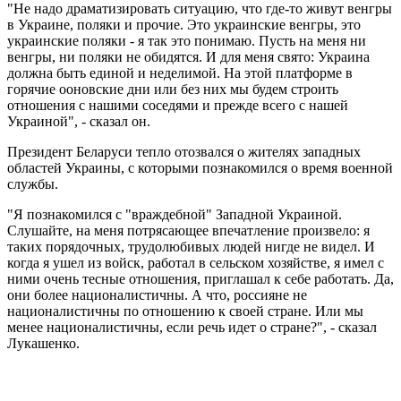
"Не надо драматизировать ситуацию, что где-то живут венгры
в Украине, поляки и прочие. Это украинские венгры, это
украинские поляки - я так это понимаю. Пусть на меня ни
венгры, ни поляки не обидятся. И для меня свято: Украина
должна быть единой и неделимой. На этой платформе в
горячие ооновские дни или без них мы будем строить
отношения с нашими соседями и прежде всего с нашей
Украиной", - сказал он.
Президент Беларуси тепло отозвался о жителях западных
областей Украины, с которыми познакомился о время военной
службы.
"Я познакомился с "враждебной" Западной Украиной.
Слушайте, на меня потрясающее впечатление произвело: я
таких порядочных, трудолюбивых людей нигде не видел. И
когда я ушел из войск, работал в сельском хозяйстве, я имел с
ними очень тесные отношения, приглашал к себе работать. Да,
они более националистичны. А что, россияне не
националистичны по отношению к своей стране. Или мы
менее националистичны, если речь идет о стране?", - сказал
Лукашенко.