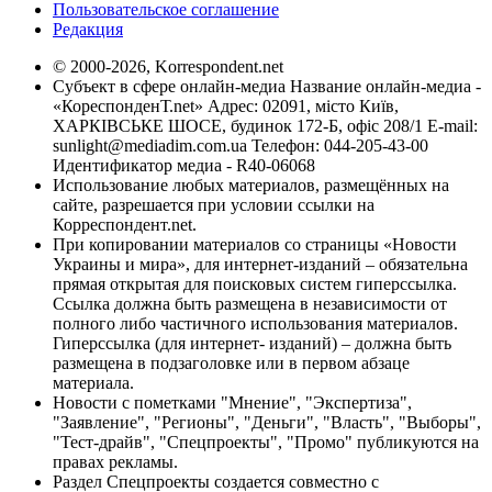
Пользовательское соглашение
Редакция
© 2000-2026, Korrespondent.net
Субъект в сфере онлайн-медиа Название онлайн-медиа -
«КореспонденТ.net» Адрес: 02091, місто Київ,
ХАРКІВСЬКЕ ШОСЕ, будинок 172-Б, офіс 208/1 E-mail:
sunlight@mediadim.com.ua
Телефон: 044-205-43-00
Идентификатор медиа - R40-06068
Использование любых материалов, размещённых на
сайте, разрешается при условии ссылки на
Корреспондент.net.
При копировании материалов со страницы «Новости
Украины и мира», для интернет-изданий – обязательна
прямая открытая для поисковых систем гиперссылка.
Ссылка должна быть размещена в независимости от
полного либо частичного использования материалов.
Гиперссылка (для интернет- изданий) – должна быть
размещена в подзаголовке или в первом абзаце
материала.
Новости с пометками "Мнение", "Экспертиза",
"Заявление", "Регионы", "Деньги", "Власть", "Выборы",
"Тест-драйв", "Спецпроекты", "Промо" публикуются на
правах рекламы.
Раздел Спецпроекты создается совместно с