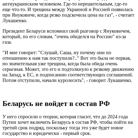
антиукраинским человеком. Где-то нерешительным, где-то
еще что-то. И трещина между Украиной и Россией появилась
при Януковиче, когда резко подскочила цена на газ", - считает
Лукашенко.
Президент Беларуси вспомнил свой разговор с Януковичем,
который, по его словам, "очень обиделся на Россию" из-за
газа.
"И мне говорит: "Слушай, Саша, ну почему они по
отношению к нам так поступили?.." Вот это была не первая,
но значительная уже трещина, когда была обида очень
серьезная. Может, это его и подтолкнуло к резкому движению
на Запад, к ЕС, и подписанию соответствующих соглашений.
Потом отступили, начали куролесить", - говорит Лукашенко.
Беларусь не войдет в состав РФ
У него спросили о теории, которая гласит, что до 2024 года
Путин хочет включить Беларусь в состав РФ, чтобы пойти на
третий срок подряд, поскольку тогда это уже будет новое
государство и юридически - первый срок.