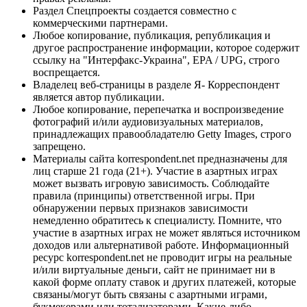
Раздел Спецпроекты создается совместно с
коммерческими партнерами.
Любое копирование, публикация, републикация и
другое распространение информации, которое содержит
ссылку на "Интерфакс-Украина", EPA / UPG, строго
воспрещается.
Владелец веб-страницы в разделе Я- Корреспондент
является автор публикации.
Любое копирование, перепечатка и воспроизведение
фотографий и/или аудиовизуальных материалов,
принадлежащих правообладателю Getty Images, строго
запрещено.
Материалы сайта korrespondent.net предназначены для
лиц старше 21 года (21+). Участие в азартных играх
может вызвать игровую зависимость. Соблюдайте
правила (принципы) ответственной игры. При
обнаружении первых признаков зависимости
немедленно обратитесь к специалисту. Помните, что
участие в азартных играх не может являться источником
доходов или альтернативой работе. Информационный
ресурс korrespondent.net не проводит игры на реальные
и/или виртуальные деньги, сайт не принимает ни в
какой форме оплату ставок и других платежей, которые
связаны/могут быть связаны с азартными играми,
букмекерами или тотализаторами. Какие-либо