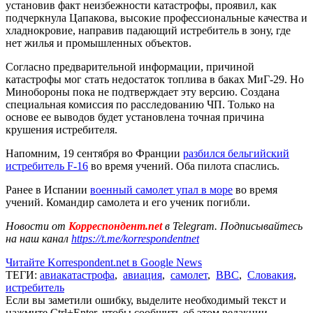
установив факт неизбежности катастрофы, проявил, как
подчеркнула Цапакова, высокие профессиональные качества и
хладнокровие, направив падающий истребитель в зону, где
нет жилья и промышленных объектов.
Согласно предварительной информации, причиной
катастрофы мог стать недостаток топлива в баках МиГ-29. Но
Минобороны пока не подтверждает эту версию. Создана
специальная комиссия по расследованию ЧП. Только на
основе ее выводов будет установлена точная причина
крушения истребителя.
Напомним, 19 сентября во Франции
разбился бельгийский
истребитель F-16
во время учений. Оба пилота спаслись.
Ранее в Испании
военный самолет упал в море
во время
учений. Командир самолета и его ученик погибли.
Новости от
Корреспондент.net
в Telegram. Подписывайтесь
на наш канал
https://t.me/korrespondentnet
Читайте Korrespondent.net в Google News
ТЕГИ:
авиакатастрофа
,
авиация
,
самолет
,
ВВС
,
Словакия
,
истребитель
Если вы заметили ошибку, выделите необходимый текст и
нажмите Ctrl+Enter, чтобы сообщить об этом редакции.