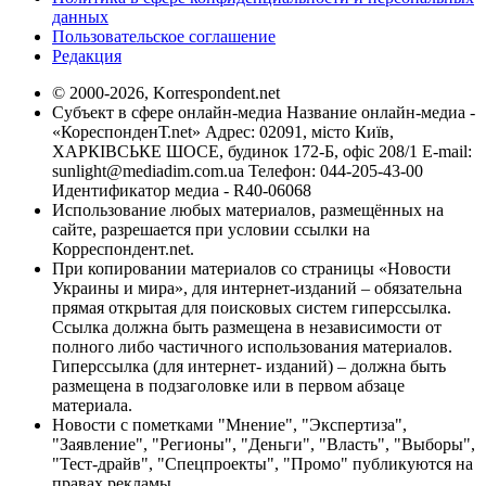
данных
Пользовательское соглашение
Редакция
© 2000-2026, Korrespondent.net
Субъект в сфере онлайн-медиа Название онлайн-медиа -
«КореспонденТ.net» Адрес: 02091, місто Київ,
ХАРКІВСЬКЕ ШОСЕ, будинок 172-Б, офіс 208/1 E-mail:
sunlight@mediadim.com.ua
Телефон: 044-205-43-00
Идентификатор медиа - R40-06068
Использование любых материалов, размещённых на
сайте, разрешается при условии ссылки на
Корреспондент.net.
При копировании материалов со страницы «Новости
Украины и мира», для интернет-изданий – обязательна
прямая открытая для поисковых систем гиперссылка.
Ссылка должна быть размещена в независимости от
полного либо частичного использования материалов.
Гиперссылка (для интернет- изданий) – должна быть
размещена в подзаголовке или в первом абзаце
материала.
Новости с пометками "Мнение", "Экспертиза",
"Заявление", "Регионы", "Деньги", "Власть", "Выборы",
"Тест-драйв", "Спецпроекты", "Промо" публикуются на
правах рекламы.