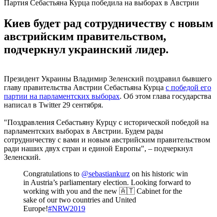
Партия Себастьяна Курца победила на выборах в Австрии
Киев будет рад сотрудничеству с новым
австрийским правительством,
подчеркнул украинский лидер.
Президент Украины Владимир Зеленский поздравил бывшего
главу правительства Австрии Себастьяна Курца
с победой его
партии на парламентских выборах
. Об этом глава государства
написал в Twitter 29 сентября.
"Поздравления Себастьяну Курцу с исторической победой на
парламентских выборах в Австрии. Будем рады
сотрудничеству с вами и новым австрийским правительством
ради наших двух стран и единой Европы", – подчеркнул
Зеленский.
Congratulations to
@sebastiankurz
on his historic win
in Austria’s parliamentary election. Looking forward to
working with you and the new 🇦🇹 Cabinet for the
sake of our two countries and United
Europe!
#NRW2019