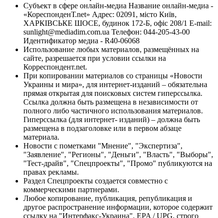
Субъект в сфере онлайн-медиа Название онлайн-медиа -
«КореспонденТ.net» Адрес: 02091, місто Київ,
ХАРКІВСЬКЕ ШОСЕ, будинок 172-Б, офіс 208/1 E-mail:
sunlight@mediadim.com.ua
Телефон: 044-205-43-00
Идентификатор медиа - R40-06068
Использование любых материалов, размещённых на
сайте, разрешается при условии ссылки на
Корреспондент.net.
При копировании материалов со страницы «Новости
Украины и мира», для интернет-изданий – обязательна
прямая открытая для поисковых систем гиперссылка.
Ссылка должна быть размещена в независимости от
полного либо частичного использования материалов.
Гиперссылка (для интернет- изданий) – должна быть
размещена в подзаголовке или в первом абзаце
материала.
Новости с пометками "Мнение", "Экспертиза",
"Заявление", "Регионы", "Деньги", "Власть", "Выборы",
"Тест-драйв", "Спецпроекты", "Промо" публикуются на
правах рекламы.
Раздел Спецпроекты создается совместно с
коммерческими партнерами.
Любое копирование, публикация, републикация и
другое распространение информации, которое содержит
ссылку на "Интерфакс-Украина", EPA / UPG, строго