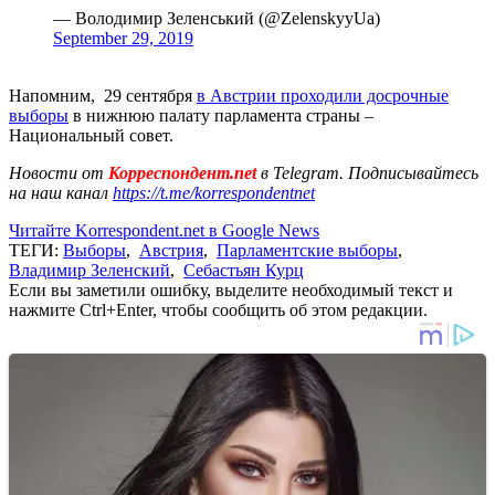
— Володимир Зеленський (@ZelenskyyUa)
September 29, 2019
Напомним, 29 сентября
в Австрии проходили досрочные
выборы
в нижнюю палату парламента страны –
Национальный совет.
Новости от
Корреспондент.net
в Telegram. Подписывайтесь
на наш канал
https://t.me/korrespondentnet
Читайте Korrespondent.net в Google News
ТЕГИ:
Выборы
,
Австрия
,
Парламентские выборы
,
Владимир Зеленский
,
Себастьян Курц
Если вы заметили ошибку, выделите необходимый текст и
нажмите Ctrl+Enter, чтобы сообщить об этом редакции.