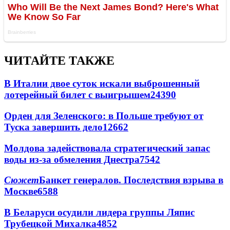
ЧИТАЙТЕ ТАКЖЕ
В Италии двое суток искали выброшенный
лотерейный билет с выигрышем
24390
Орден для Зеленского: в Польше требуют от
Туска завершить дело
12662
Молдова задействовала стратегический запас
воды из-за обмеления Днестра
7542
Сюжет
Банкет генералов. Последствия взрыва в
Москве
6588
В Беларуси осудили лидера группы Ляпис
Трубецкой Михалка
4852