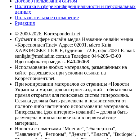
Договор пользования сайтом
Политика в сфере конфиденциальности и персональных
данных
Пользовательское соглашение
Редакция
© 2000-2026, Korrespondent.net
Субъект в сфере онлайн-медиа Название онлайн-медиа -
«КореспонденТ.net» Адрес: 02091, місто Київ,
ХАРКІВСЬКЕ ШОСЕ, будинок 172-Б, офіс 208/1 E-mail:
sunlight@mediadim.com.ua
Телефон: 044-205-43-00
Идентификатор медиа - R40-06068
Использование любых материалов, размещённых на
сайте, разрешается при условии ссылки на
Корреспондент.net.
При копировании материалов со страницы «Новости
Украины и мира», для интернет-изданий – обязательна
прямая открытая для поисковых систем гиперссылка.
Ссылка должна быть размещена в независимости от
полного либо частичного использования материалов.
Гиперссылка (для интернет- изданий) – должна быть
размещена в подзаголовке или в первом абзаце
материала.
Новости с пометками "Мнение", "Экспертиза",
"Заявление", "Регионы", "Деньги", "Власть", "Выборы",