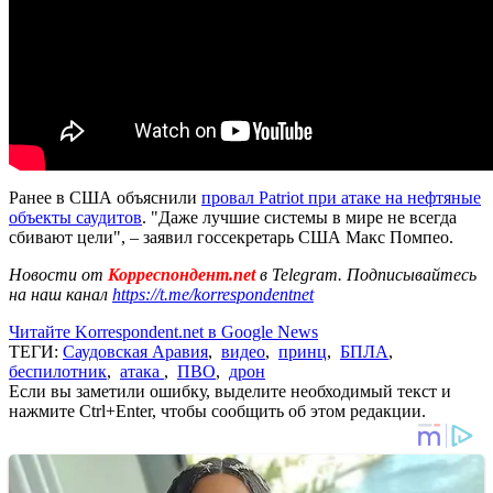
Ранее в США объяснили
провал Patriot при атаке на нефтяные
объекты саудитов
. "Даже лучшие системы в мире не всегда
сбивают цели", – заявил госсекретарь США Макс Помпео.
Новости от
Корреспондент.net
в Telegram. Подписывайтесь
на наш канал
https://t.me/korrespondentnet
Читайте Korrespondent.net в Google News
ТЕГИ:
Саудовская Аравия
,
видео
,
принц
,
БПЛА
,
беспилотник
,
атака
,
ПВО
,
дрон
Если вы заметили ошибку, выделите необходимый текст и
нажмите Ctrl+Enter, чтобы сообщить об этом редакции.