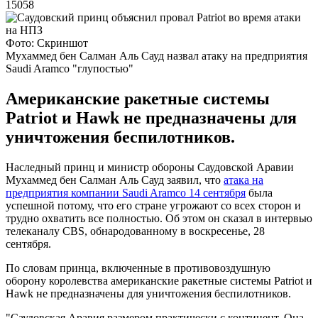
15058
Фото: Скриншот
Мухаммед бен Салман Аль Сауд назвал атаку на предприятия
Saudi Aramco "глупостью"
Американские ракетные системы
Patriot и Hawk не предназначены для
уничтожения беспилотников.
Наследный принц и министр обороны Саудовской Аравии
Мухаммед бен Салман Аль Сауд заявил, что
атака на
предприятия компании Saudi Aramco 14 сентября
была
успешной потому, что его стране угрожают со всех сторон и
трудно охватить все полностью. Об этом он сказал в интервью
телеканалу CBS, обнародованному в воскресенье, 28
сентября.
По словам принца, включенные в противовоздушную
оборону королевства американские ракетные системы Patriot и
Hawk не предназначены для уничтожения беспилотников.
"Саудовская Аравия размером практически с континент. Она