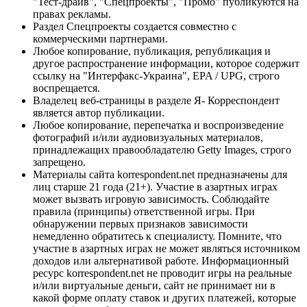
"Тест-драйв", "Спецпроекты", "Промо" публикуются на
правах рекламы.
Раздел Спецпроекты создается совместно с
коммерческими партнерами.
Любое копирование, публикация, републикация и
другое распространение информации, которое содержит
ссылку на "Интерфакс-Украина", EPA / UPG, строго
воспрещается.
Владелец веб-страницы в разделе Я- Корреспондент
является автор публикации.
Любое копирование, перепечатка и воспроизведение
фотографий и/или аудиовизуальных материалов,
принадлежащих правообладателю Getty Images, строго
запрещено.
Материалы сайта korrespondent.net предназначены для
лиц старше 21 года (21+). Участие в азартных играх
может вызвать игровую зависимость. Соблюдайте
правила (принципы) ответственной игры. При
обнаружении первых признаков зависимости
немедленно обратитесь к специалисту. Помните, что
участие в азартных играх не может являться источником
доходов или альтернативой работе. Информационный
ресурс korrespondent.net не проводит игры на реальные
и/или виртуальные деньги, сайт не принимает ни в
какой форме оплату ставок и других платежей, которые