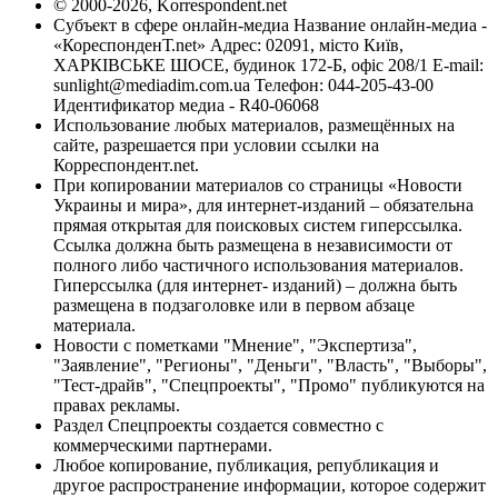
© 2000-2026, Korrespondent.net
Субъект в сфере онлайн-медиа Название онлайн-медиа -
«КореспонденТ.net» Адрес: 02091, місто Київ,
ХАРКІВСЬКЕ ШОСЕ, будинок 172-Б, офіс 208/1 E-mail:
sunlight@mediadim.com.ua
Телефон: 044-205-43-00
Идентификатор медиа - R40-06068
Использование любых материалов, размещённых на
сайте, разрешается при условии ссылки на
Корреспондент.net.
При копировании материалов со страницы «Новости
Украины и мира», для интернет-изданий – обязательна
прямая открытая для поисковых систем гиперссылка.
Ссылка должна быть размещена в независимости от
полного либо частичного использования материалов.
Гиперссылка (для интернет- изданий) – должна быть
размещена в подзаголовке или в первом абзаце
материала.
Новости с пометками "Мнение", "Экспертиза",
"Заявление", "Регионы", "Деньги", "Власть", "Выборы",
"Тест-драйв", "Спецпроекты", "Промо" публикуются на
правах рекламы.
Раздел Спецпроекты создается совместно с
коммерческими партнерами.
Любое копирование, публикация, републикация и
другое распространение информации, которое содержит