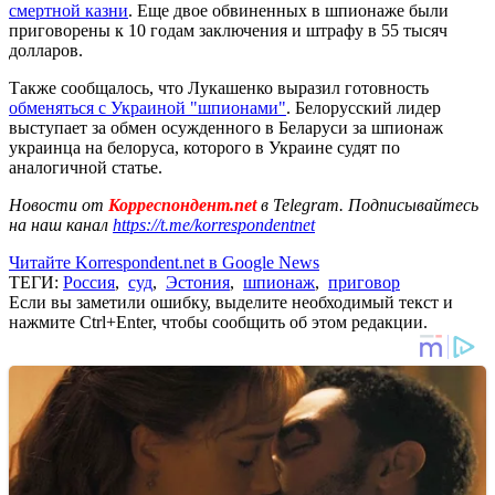
смертной казни
. Еще двое обвиненных в шпионаже были
приговорены к 10 годам заключения и штрафу в 55 тысяч
долларов.
Также сообщалось, что Лукашенко выразил готовность
обменяться с Украиной "шпионами"
. Белорусский лидер
выступает за обмен осужденного в Беларуси за шпионаж
украинца на белоруса, которого в Украине судят по
аналогичной статье.
Новости от
Корреспондент.net
в Telegram. Подписывайтесь
на наш канал
https://t.me/korrespondentnet
Читайте Korrespondent.net в Google News
ТЕГИ:
Россия
,
суд
,
Эстония
,
шпионаж
,
приговор
Если вы заметили ошибку, выделите необходимый текст и
нажмите Ctrl+Enter, чтобы сообщить об этом редакции.