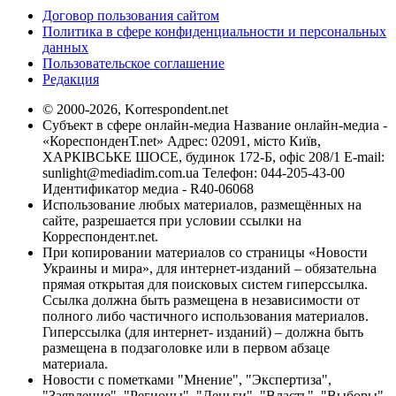
Договор пользования сайтом
Политика в сфере конфиденциальности и персональных
данных
Пользовательское соглашение
Редакция
© 2000-2026, Korrespondent.net
Субъект в сфере онлайн-медиа Название онлайн-медиа -
«КореспонденТ.net» Адрес: 02091, місто Київ,
ХАРКІВСЬКЕ ШОСЕ, будинок 172-Б, офіс 208/1 E-mail:
sunlight@mediadim.com.ua
Телефон: 044-205-43-00
Идентификатор медиа - R40-06068
Использование любых материалов, размещённых на
сайте, разрешается при условии ссылки на
Корреспондент.net.
При копировании материалов со страницы «Новости
Украины и мира», для интернет-изданий – обязательна
прямая открытая для поисковых систем гиперссылка.
Ссылка должна быть размещена в независимости от
полного либо частичного использования материалов.
Гиперссылка (для интернет- изданий) – должна быть
размещена в подзаголовке или в первом абзаце
материала.
Новости с пометками "Мнение", "Экспертиза",
"Заявление", "Регионы", "Деньги", "Власть", "Выборы",