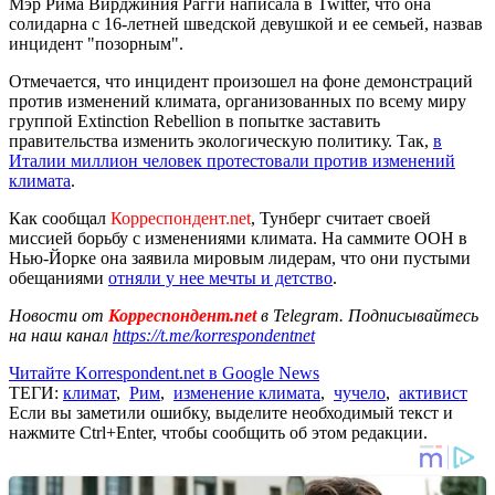
Мэр Рима Вирджиния Рагги написала в Twitter, что она
солидарна с 16-летней шведской девушкой и ее семьей, назвав
инцидент "позорным".
Отмечается, что инцидент произошел на фоне демонстраций
против изменений климата, организованных по всему миру
группой Extinction Rebellion в попытке заставить
правительства изменить экологическую политику. Так,
в
Италии миллион человек протестовали против изменений
климата
.
Как сообщал
Корреспондент.net
, Тунберг считает своей
миссией борьбу с изменениями климата. На саммите ООН в
Нью-Йорке она заявила мировым лидерам, что они пустыми
обещаниями
отняли у нее мечты и детство
.
Новости от
Корреспондент.net
в Telegram. Подписывайтесь
на наш канал
https://t.me/korrespondentnet
Читайте Korrespondent.net в Google News
ТЕГИ:
климат
,
Рим
,
изменение климата
,
чучело
,
активист
Если вы заметили ошибку, выделите необходимый текст и
нажмите Ctrl+Enter, чтобы сообщить об этом редакции.