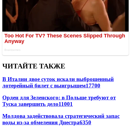
ЧИТАЙТЕ ТАКЖЕ
В Италии двое суток искали выброшенный
лотерейный билет с выигрышем
17700
Орден для Зеленского: в Польше требуют от
Туска завершить дело
11001
Молдова задействовала стратегический запас
воды из-за обмеления Днестра
6350