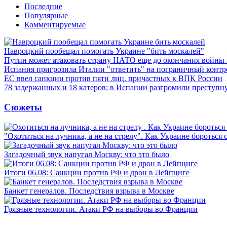
Последние
Популярные
Комментируемые
Навроцкий пообещал помогать Украине "бить москалей"
Путин может атаковать страну НАТО еще до окончания войны
Испания пригрозила Италии "ответить" на пограничный контр
ЕС ввел санкции против пяти лиц, причастных к ВПК России
78 задержанных и 18 катеров: в Испании разгромили преступн
Сюжеты
"Охотиться на лучника, а не на стрелу". Как Украине бороться 
Загадочный звук напугал Москву: что это было
Итоги 06.08: Санкции против РФ и дрон в Лейпциге
Банкет генералов. Последствия взрыва в Москве
Грязные технологии. Атаки РФ на выборы во Франции