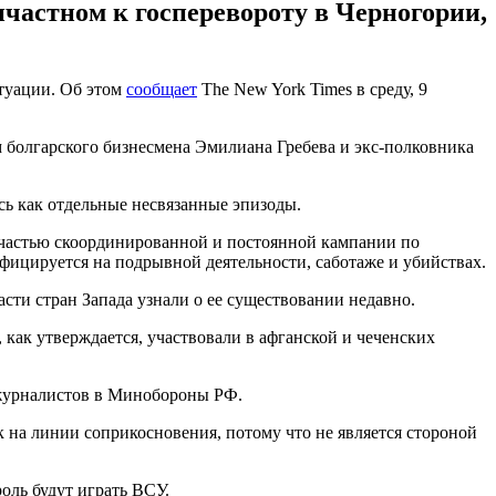
ичастном к госперевороту в Черногории,
итуации. Об этом
сообщает
The New York Times в среду, 9
м болгарского бизнесмена Эмилиана Гребева и экс-полковника
сь как отдельные несвязанные эпизоды.
я частью скоординированной и постоянной кампании по
ифицируется на подрывной деятельности, саботаже и убийствах.
асти стран Запада узнали о ее существовании недавно.
 как утверждается, участвовали в афганской и чеченских
л журналистов в Минобороны РФ.
к на линии соприкосновения, потому что не является стороной
оль будут играть ВСУ.