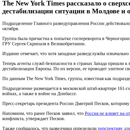
The New York Times рассказало о сверх
дестабилизации ситуации в Молдове и 
Подразделение Главного разведуправления России действовало
октября.
Группа была причастна к попытке госпереворота в Черногории
ГРУ Сергея Скрипаля в Великобритании.
Издание отмечает, что хотя западные разведслужбы изначально
Теперь агенты служб безопасности в странах Запада пришли к 
дестабилизации Европы. По их версии, ее проводит элитное св
По данным The New York Times, группа, известная как подразде
Подразделение размещается в московской штаб-квартире 161-го 
войнах, а также в войне на Донбассе.
Пресс-секретарь президента России Дмитрий Песков, которому
Напомним, что ранее Песков заявил, что
Россия не влияет на о
конфликта, утверждает Песков.
Также сообщалось, что разведчики определили
перспективу дл