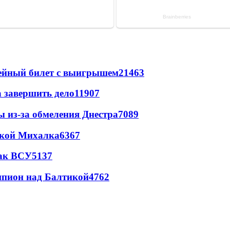
рейный билет с выигрышем
21463
а завершить дело
11907
ы из-за обмеления Днестра
7089
цкой Михалка
6367
так ВСУ
5137
шпион над Балтикой
4762