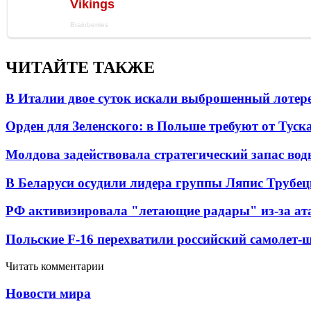
ЧИТАЙТЕ ТАКЖЕ
В Италии двое суток искали выброшенный лоте
Орден для Зеленского: в Польше требуют от Туск
Молдова задействовала стратегический запас вод
В Беларуси осудили лидера группы Ляпис Трубе
РФ активизировала "летающие радары" из-за а
Польские F-16 перехватили российский самолет-
Читать комментарии
Новости мира