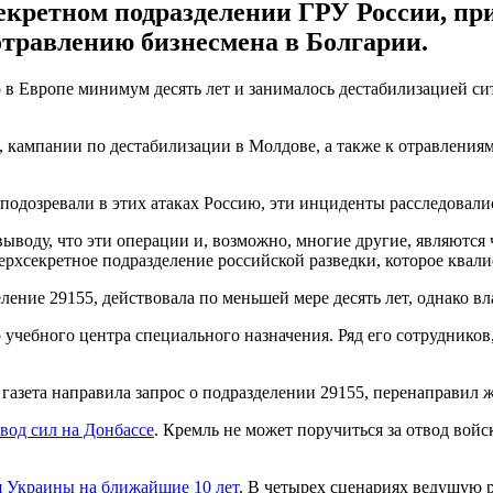
секретном подразделении ГРУ России, пр
отравлению бизнесмена в Болгарии.
 в Европе минимум десять лет и занималось дестабилизацией с
, кампании по дестабилизации в Молдове, а также к отравления
 подозревали в этих атаках Россию, эти инциденты расследовали
выводу, что эти операции и, возможно, многие другие, являютс
ерхсекретное подразделение российской разведки, которое квал
ление 29155, действовала по меньшей мере десять лет, однако вл
учебного центра специального назначения. Ряд его сотрудников,
 газета направила запрос о подразделении 29155, перенаправи
твод сил на Донбассе
. Кремль не может поручиться за отвод войс
я Украины на ближайшие 10 лет
. В четырех сценариях ведущую р