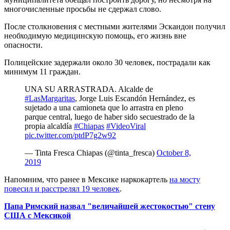
многочисленные просьбы не сдержал слово.
После столкновения с местными жителями Эскандон получил
необходимую медицинскую помощь, его жизнь вне
опасности.
Полицейские задержали около 30 человек, пострадали как
минимум 11 граждан.
UNA SU ARRASTRADA. Alcalde de
#LasMargaritas
, Jorge Luis Escandón Hernández, es
sujetado a una camioneta que lo arrastra en pleno
parque central, luego de haber sido secuestrado de la
propia alcaldía
#Chiapas
#VideoViral
pic.twitter.com/ptdP7g2w92
— Tinta Fresca Chiapas (@tinta_fresca)
October 8,
2019
Напомним, что ранее в Мексике наркокартель
на мосту
повесил и расстрелял 19 человек
.
Папа Римский назвал "величайшей жестокостью" стену
США с Мексикой