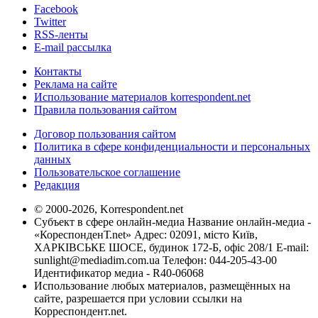
Facebook
Twitter
RSS-ленты
E-mail рассылка
Контакты
Реклама на сайте
Использование материалов korrespondent.net
Правила пользования сайтом
Договор пользования сайтом
Политика в сфере конфиденциальности и персональных
данных
Пользовательское соглашение
Редакция
© 2000-2026, Korrespondent.net
Субъект в сфере онлайн-медиа Название онлайн-медиа -
«КореспонденТ.net» Адрес: 02091, місто Київ,
ХАРКІВСЬКЕ ШОСЕ, будинок 172-Б, офіс 208/1 E-mail:
sunlight@mediadim.com.ua
Телефон: 044-205-43-00
Идентификатор медиа - R40-06068
Использование любых материалов, размещённых на
сайте, разрешается при условии ссылки на
Корреспондент.net.