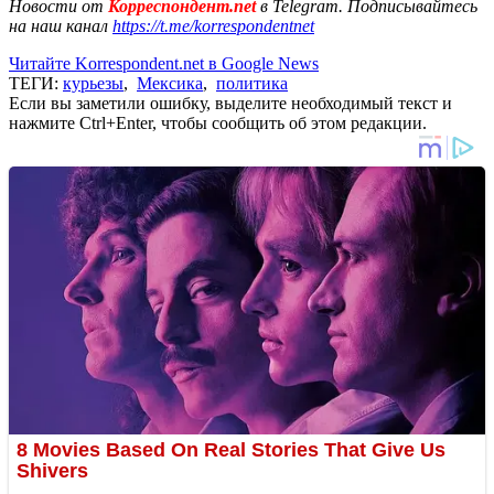
Новости от
Корреспондент.net
в Telegram. Подписывайтесь
на наш канал
https://t.me/korrespondentnet
Читайте Korrespondent.net в Google News
ТЕГИ:
курьезы
,
Мексика
,
политика
Если вы заметили ошибку, выделите необходимый текст и
нажмите Ctrl+Enter, чтобы сообщить об этом редакции.