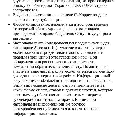
другое распространение информации, которое содержит
ссылку на "Интерфакс-Украина", EPA / UPG, строго
воспрещается.
Владелец веб-страницы в разделе Я- Корреспондент
является автор публикации.
Любое копирование, перепечатка и воспроизведение
фотографий и/или аудиовизуальных материалов,
принадлежащих правообладателю Getty Images, строго
запрещено.
Материалы сайта korrespondent.net предназначены для
лиц старше 21 года (21+). Участие в азартных играх
может вызвать игровую зависимость. Соблюдайте
правила (принципы) ответственной игры. При
обнаружении первых признаков зависимости
немедленно обратитесь к специалисту. Помните, что
участие в азартных играх не может являться источником
доходов или альтернативой работе. Информационный
ресурс korrespondent.net не проводит игры на реальные
и/или виртуальные деньги, сайт не принимает ни в
какой форме оплату ставок и других платежей, которые
связаны/могут быть связаны с азартными играми,
букмекерами или тотализаторами. Какие-либо
материалы на информационном ресурсе
korrespondent.net публикуются исключительно в
информационных целях.