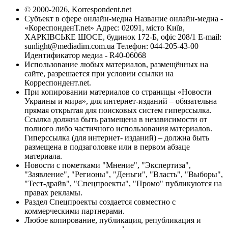
© 2000-2026, Korrespondent.net
Субъект в сфере онлайн-медиа Название онлайн-медиа -
«КореспонденТ.net» Адрес: 02091, місто Київ,
ХАРКІВСЬКЕ ШОСЕ, будинок 172-Б, офіс 208/1 E-mail:
sunlight@mediadim.com.ua
Телефон: 044-205-43-00
Идентификатор медиа - R40-06068
Использование любых материалов, размещённых на
сайте, разрешается при условии ссылки на
Корреспондент.net.
При копировании материалов со страницы «Новости
Украины и мира», для интернет-изданий – обязательна
прямая открытая для поисковых систем гиперссылка.
Ссылка должна быть размещена в независимости от
полного либо частичного использования материалов.
Гиперссылка (для интернет- изданий) – должна быть
размещена в подзаголовке или в первом абзаце
материала.
Новости с пометками "Мнение", "Экспертиза",
"Заявление", "Регионы", "Деньги", "Власть", "Выборы",
"Тест-драйв", "Спецпроекты", "Промо" публикуются на
правах рекламы.
Раздел Спецпроекты создается совместно с
коммерческими партнерами.
Любое копирование, публикация, републикация и