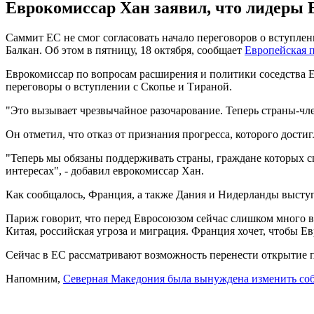
Еврокомиссар Хан заявил, что лидеры Е
Саммит ЕС не смог согласовать начало переговоров о вступле
Балкан. Об этом в пятницу, 18 октября, сообщает
Европейская 
Еврокомиссар по вопросам расширения и политики соседства Е
переговоры о вступлении с Скопье и Тираной.
"Это вызывает чрезвычайное разочарование. Теперь страны-чле
Он отметил, что отказ от признания прогресса, которого дости
"Теперь мы обязаны поддерживать страны, граждане которых сп
интересах", - добавил еврокомиссар Хан.
Как сообщалось, Франция, а также Дания и Нидерланды высту
Париж говорит, что перед Евросоюзом сейчас слишком много вы
Китая, российская угроза и миграция. Франция хочет, чтобы Е
Сейчас в ЕС рассматривают возможность перенести открытие п
Напомним,
Северная Македония была вынуждена изменить соб