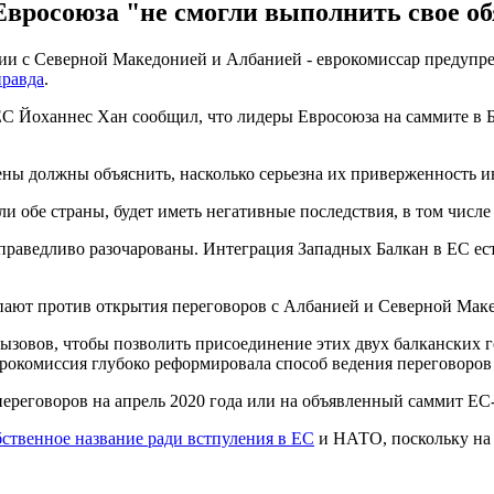
вросоюза "не смогли выполнить свое обя
нии с Северной Македонией и Албанией - еврокомиссар предупре
правда
.
С Йоханнес Хан сообщил, что лидеры Евросоюза на саммите в Бр
ны должны объяснить, насколько серьезна их приверженность инт
гли обе страны, будет иметь негативные последствия, в том числ
раведливо разочарованы. Интеграция Западных Балкан в ЕС есть
пают против открытия переговоров с Албанией и Северной Маке
зовов, чтобы позволить присоединение этих двух балканских го
врокомиссия глубоко реформировала способ ведения переговоров
ереговоров на апрель 2020 года или на объявленный саммит ЕС
ственное название ради встпуления в ЕС
и НАТО, поскольку на э