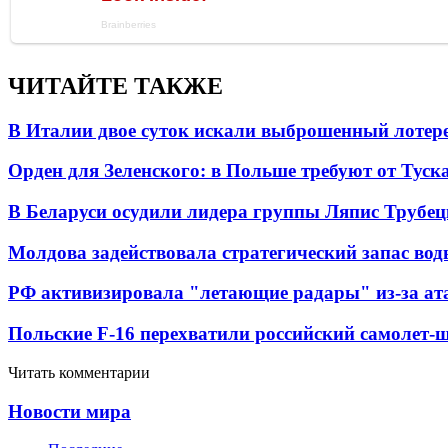
ЧИТАЙТЕ ТАКЖЕ
В Италии двое суток искали выброшенный лоте
Орден для Зеленского: в Польше требуют от Туск
В Беларуси осудили лидера группы Ляпис Трубе
Молдова задействовала стратегический запас вод
РФ активизировала "летающие радары" из-за а
Польские F-16 перехватили российский самолет-
Читать комментарии
Новости мира