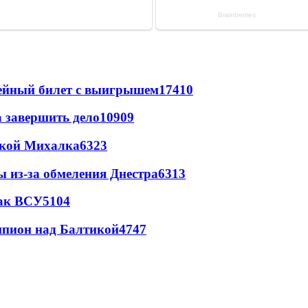
рейный билет с выигрышем
17410
а завершить дело
10909
цкой Михалка
6323
ы из-за обмеления Днестра
6313
так ВСУ
5104
шпион над Балтикой
4747