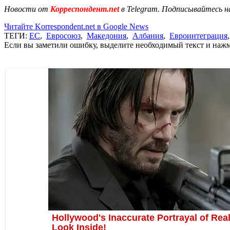
Новости от
Корреспондент.net
в Telegram. Подписывайтесь н
Читайте Korrespondent.net в Google News
ТЕГИ:
ЕС
,
Евросоюз
,
Македония
,
Албания
,
Евроинтеграция
Если вы заметили ошибку, выделите необходимый текст и нажми