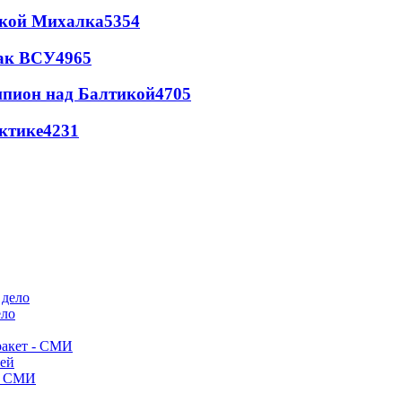
цкой Михалка
5354
так ВСУ
4965
шпион над Балтикой
4705
ктике
4231
ело
ракет - СМИ
лей
- СМИ