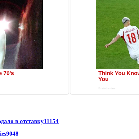
дало в отставку
11154
ies
9048