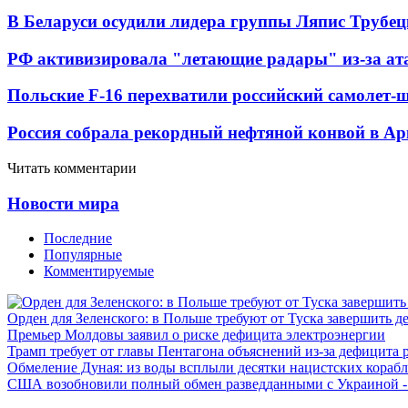
В Беларуси осудили лидера группы Ляпис Трубе
РФ активизировала "летающие радары" из-за а
Польские F-16 перехватили российский самолет-
Россия собрала рекордный нефтяной конвой в Ар
Читать комментарии
Новости мира
Последние
Популярные
Комментируемые
Орден для Зеленского: в Польше требуют от Туска завершить д
Премьер Молдовы заявил о риске дефицита электроэнергии
Трамп требует от главы Пентагона объяснений из-за дефицита 
Обмеление Дуная: из воды всплыли десятки нацистских кораб
США возобновили полный обмен разведданными с Украиной 