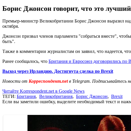
Борис Джонсон говорит, что это лучший
Премьер-министр Великобритании Борис Джонсон выразил наде
октября.
Джонсон призвал членов парламента "собраться вместе", чтобы 
быть".
Также в комментарии журналистам он заявил, что надеется, что 
Ранее сообщалось, что
Британия и Евросоюз договорились по B
Выход через Ирландию. Достигнута сделка по Brexit
Новости от
Корреспондент.net
в Telegram. Подписывайтесь н
Читайте Korrespondent.net в Google News
ТЕГИ:
Британия
,
Великобритания
,
Борис Джонсон
,
Brexit
Если вы заметили ошибку, выделите необходимый текст и нажми