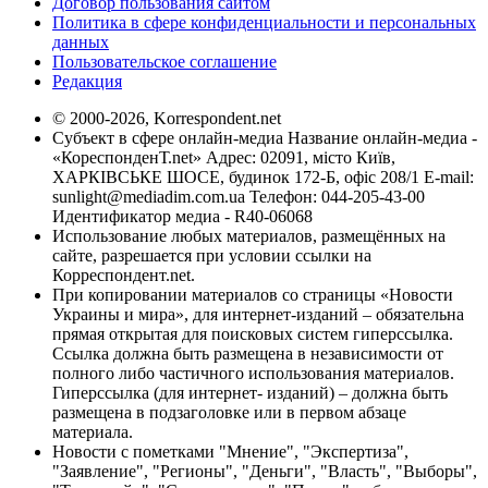
Договор пользования сайтом
Политика в сфере конфиденциальности и персональных
данных
Пользовательское соглашение
Редакция
© 2000-2026, Korrespondent.net
Субъект в сфере онлайн-медиа Название онлайн-медиа -
«КореспонденТ.net» Адрес: 02091, місто Київ,
ХАРКІВСЬКЕ ШОСЕ, будинок 172-Б, офіс 208/1 E-mail:
sunlight@mediadim.com.ua
Телефон: 044-205-43-00
Идентификатор медиа - R40-06068
Использование любых материалов, размещённых на
сайте, разрешается при условии ссылки на
Корреспондент.net.
При копировании материалов со страницы «Новости
Украины и мира», для интернет-изданий – обязательна
прямая открытая для поисковых систем гиперссылка.
Ссылка должна быть размещена в независимости от
полного либо частичного использования материалов.
Гиперссылка (для интернет- изданий) – должна быть
размещена в подзаголовке или в первом абзаце
материала.
Новости с пометками "Мнение", "Экспертиза",
"Заявление", "Регионы", "Деньги", "Власть", "Выборы",