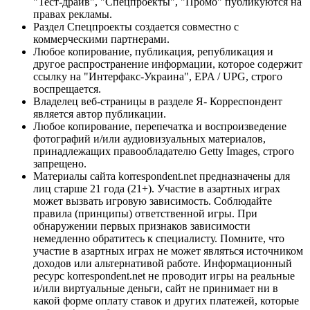
"Тест-драйв", "Спецпроекты", "Промо" публикуются на
правах рекламы.
Раздел Спецпроекты создается совместно с
коммерческими партнерами.
Любое копирование, публикация, републикация и
другое распространение информации, которое содержит
ссылку на "Интерфакс-Украина", EPA / UPG, строго
воспрещается.
Владелец веб-страницы в разделе Я- Корреспондент
является автор публикации.
Любое копирование, перепечатка и воспроизведение
фотографий и/или аудиовизуальных материалов,
принадлежащих правообладателю Getty Images, строго
запрещено.
Материалы сайта korrespondent.net предназначены для
лиц старше 21 года (21+). Участие в азартных играх
может вызвать игровую зависимость. Соблюдайте
правила (принципы) ответственной игры. При
обнаружении первых признаков зависимости
немедленно обратитесь к специалисту. Помните, что
участие в азартных играх не может являться источником
доходов или альтернативой работе. Информационный
ресурс korrespondent.net не проводит игры на реальные
и/или виртуальные деньги, сайт не принимает ни в
какой форме оплату ставок и других платежей, которые