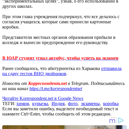
"экспериментальных целях", узнав, о его использовании в
других школах.
При этом глава учреждения подчеркнул, что все делалось с
согласия учащихся, которые сами принесли картонные
коробки.
Представители местных органов образования прибыли в
колледж и вынесли предупреждение его руководству.
В ЮАР студент угнал автобус, чтобы успеть на экзамен
Ранее сообщалось, что абитуриентка из Харькова
отправила
на сдачу тестов ВНО двойников
.
Новости от
Корреспондент.net
в Telegram. Подписывайтесь
на наш канал
https://t.me/korrespondentnet
Читайте Korrespondent.net в Google News
ТЕГИ:
химия
,
курьезы
,
Индия
,
фото
,
экзамены
,
коробка
Если вы заметили ошибку, выделите необходимый текст и
нажмите Ctrl+Enter, чтобы сообщить об этом редакции.